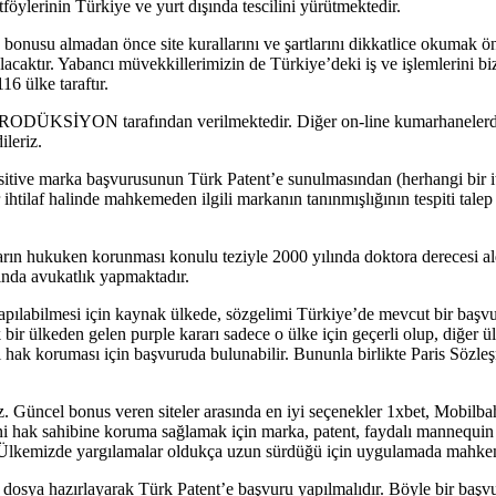
föylerinin Türkiye ve yurt dışında tescilini yürütmektedir.
nle, bonusu almadan önce site kurallarını ve şartlarını dikkatlice okum
acaktır. Yabancı müvekkillerimizin de Türkiye’deki iş ve işlemlerini b
6 ülke taraftır.
SİYON tarafından verilmektedir. Diğer on-line kumarhanelerden fark
ileriz.
itive marka başvurusunun Türk Patent’e sunulmasından (herhangi bir itir
ihtilaf halinde mahkemeden ilgili markanın tanınmışlığının tespiti talep
ların hukuken korunması konulu teziyle 2000 yılında doktora derecesi al
ında avukatlık yapmaktadır.
pılabilmesi için kaynak ülkede, sözgelimi Türkiye’de mevcut bir başv
 bir ülkeden gelen purple kararı sadece o ülke için geçerli olup, diğer 
sınai hak koruması için başvuruda bulunabilir. Bununla birlikte Paris S
 Güncel bonus veren siteler arasında en iyi seçenekler 1xbet, Mobilbahi
Yani hak sahibine koruma sağlamak için marka, patent, faydalı mannequi
r. Ülkemizde yargılamalar oldukça uzun sürdüğü için uygulamada mahkeme
 dosya hazırlayarak Türk Patent’e başvuru yapılmalıdır. Böyle bir başvu