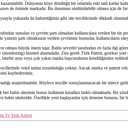
kazanılabilir. Dünyanın köye döndüğü bir ortamda eski tatlı karlar ka
 bazen de önünde markadır. Bu durumun sürdürülebilir olması için de far
sıyla yukarıda da bahsettiğimiz gibi site tercihlerinde dikkatli olunmalı
tarafından sunulan ve çevrim şartı olmadan kullanıcılara verilen bir tür 
yatırım şartı olmaksızın verilen çevrimsiz bonuslar, kullanıcıların siteyi
 olması büyük önem taşır. Bahis severler tarafından en fazla ilgi gören
monitoring) hizmeti alınmalıdır. Zira gerek Türk Patent, gerekse yurt dış
birebir aynı veya çok yakın marka başvurularını kendiliğinden reddedi
escillerinde vekil tutma zorunluluğu yoktur. Ancak marka ve patent vekil
psini kaybedersiniz.
madığı araştırılmalıdır. Böylece tescille sonuçlanmayacak bir sürece gir
 her bahis sitesinin bonus kullanım kuralları farklı olmaktadır. Bu yü
n bahis siteleridir. Özellikle yeni başlayanlar için deneme bonusu, bir b
in Tv Yeni Adresi