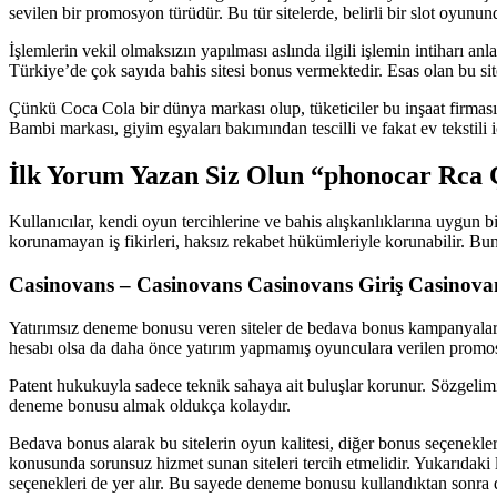
sevilen bir promosyon türüdür. Bu tür sitelerde, belirli bir slot oyunun
İşlemlerin vekil olmaksızın yapılması aslında ilgili işlemin intiharı anl
Türkiye’de çok sayıda bahis sitesi bonus vermektedir. Esas olan bu site
Çünkü Coca Cola bir dünya markası olup, tüketiciler bu inşaat firması
Bambi markası, giyim eşyaları bakımından tescilli ve fakat ev tekstili 
İlk Yorum Yazan Siz Olun “phonocar Rca Ça
Kullanıcılar, kendi oyun tercihlerine ve bahis alışkanlıklarına uygun b
korunamayan iş fikirleri, haksız rekabet hükümleriyle korunabilir. Bunu
Casinovans – Casinovans Casinovans Giriş Casinovan
Yatırımsız deneme bonusu veren siteler de bedava bonus kampanyaları y
hesabı olsa da daha önce yatırım yapmamış oyunculara verilen promos
Patent hukukuyla sadece teknik sahaya ait buluşlar korunur. Sözgelim
deneme bonusu almak oldukça kolaydır.
Bedava bonus alarak bu sitelerin oyun kalitesi, diğer bonus seçenekler
konusunda sorunsuz hizmet sunan siteleri tercih etmelidir. Yukarıdaki 
seçenekleri de yer alır. Bu sayede deneme bonusu kullandıktan sonra