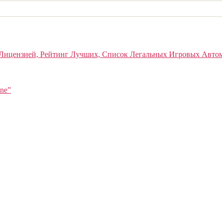
Лицензией, Рейтинг Лучших, Список Легальных Игровых Авто
ine”