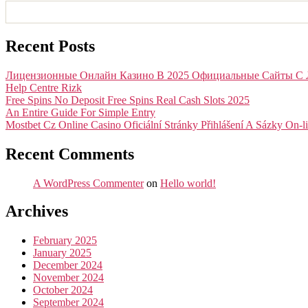
Recent Posts
Лицензионные Онлайн Казино В 2025 Официальные Сайты С 
Help Centre Rizk
Free Spins No Deposit Free Spins Real Cash Slots 2025
An Entire Guide For Simple Entry
Mostbet Cz Online Casino Oficiální Stránky Přihlášení A Sázky On-l
Recent Comments
A WordPress Commenter
on
Hello world!
Archives
February 2025
January 2025
December 2024
November 2024
October 2024
September 2024