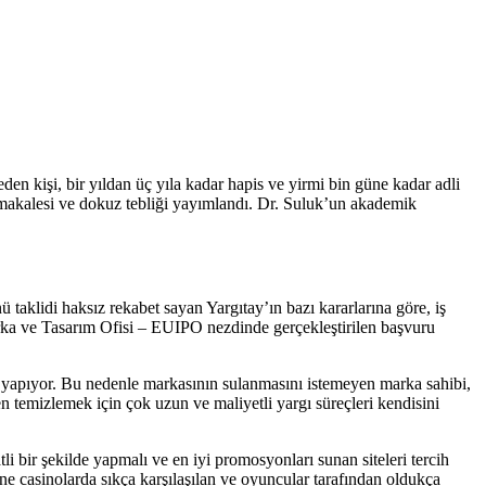
en kişi, bir yıldan üç yıla kadar hapis ve yirmi bin güne kadar adli
da makalesi ve dokuz tebliği yayımlandı. Dr. Suluk’un akademik
taklidi haksız rekabet sayan Yargıtay’ın bazı kararlarına göre, iş
arka ve Tasarım Ofisi – EUIPO nezdinde gerçekleştirilen başvuru
i yapıyor. Bu nedenle markasının sulanmasını istemeyen marka sahibi,
en temizlemek için çok uzun ve maliyetli yargı süreçleri kendisini
li bir şekilde yapmalı ve en iyi promosyonları sunan siteleri tercih
ne casinolarda sıkça karşılaşılan ve oyuncular tarafından oldukça