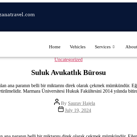
zanatravel.com
Home
Vehicles
Services
About
Uncategorized
Suluk Avukatlık Bürosu
an ana paranın belli bir miktarını direk olarak çekmek mümkündür. Eğer 
etirilmelidir. Marmara Üniversitesi Hukuk Fakültesini 2014 yılında bitird
By
Saurav Hajela
July 19, 2024
 ana paranın belli bir miktarını direk olarak çekmek mümkündür. Eğer ya