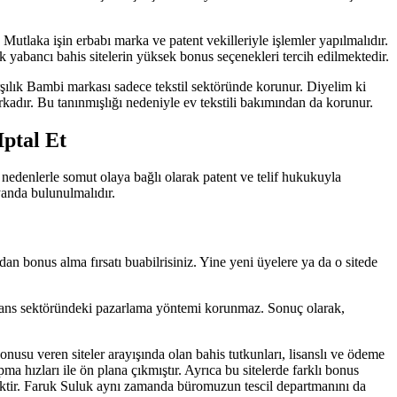
r. Mutlaka işin erbabı marka ve patent vekilleriyle işlemler yapılmalıdır.
ak yabancı bahis sitelerin yüksek bonus seçenekleri tercih edilmektedir.
rşılık Bambi markası sadece tekstil sektöründe korunur. Diyelim ki
arkadır. Bu tanınmışlığı nedeniyle ev tekstili bakımından da korunur.
Iptal Et
n nedenlerle somut olaya bağlı olarak patent ve telif hukukuyla
eyanda bulunulmalıdır.
n bonus alma fırsatı buabilrisiniz. Yine yeni üyelere ya da o sitede
finans sektöründeki pazarlama yöntemi korunmaz. Sonuç olarak,
nusu veren siteler arayışında olan bahis tutkunları, lisanslı ve ödeme
 hızları ile ön plana çıkmıştır. Ayrıca bu sitelerde farklı bonus
ektir. Faruk Suluk aynı zamanda büromuzun tescil departmanını da