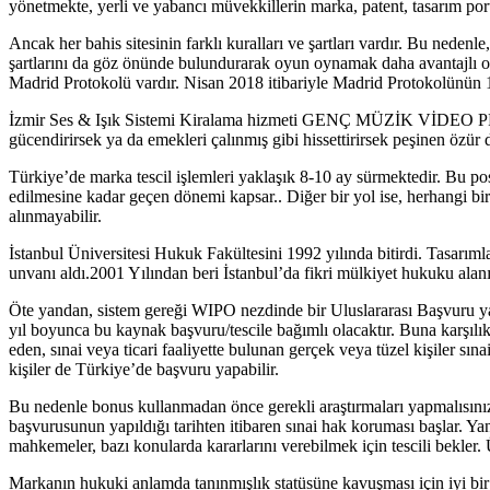
yönetmekte, yerli ve yabancı müvekkillerin marka, patent, tasarım port
Ancak her bahis sitesinin farklı kuralları ve şartları vardır. Bu nede
şartlarını da göz önünde bulundurarak oyun oynamak daha avantajlı ol
Madrid Protokolü vardır. Nisan 2018 itibariyle Madrid Protokolünün 11
İzmir Ses & Işık Sistemi Kiralama hizmeti GENÇ MÜZİK VİDEO PRODÜK
gücendirirsek ya da emekleri çalınmış gibi hissettirirsek peşinen özür d
Türkiye’de marka tescil işlemleri yaklaşık 8-10 ay sürmektedir. Bu pos
edilmesine kadar geçen dönemi kapsar.. Diğer bir yol ise, herhangi bir 
alınmayabilir.
İstanbul Üniversitesi Hukuk Fakültesini 1992 yılında bitirdi. Tasarım
unvanı aldı.2001 Yılından beri İstanbul’da fikri mülkiyet hukuku alan
Öte yandan, sistem gereği WIPO nezdinde bir Uluslararası Başvuru ya
yıl boyunca bu kaynak başvuru/tescile bağımlı olacaktır. Buna karşılık
eden, sınai veya ticari faaliyette bulunan gerçek veya tüzel kişiler 
kişiler de Türkiye’de başvuru yapabilir.
Bu nedenle bonus kullanmadan önce gerekli araştırmaları yapmalısınız.
başvurusunun yapıldığı tarihten itibaren sınai hak koruması başlar. 
mahkemeler, bazı konularda kararlarını verebilmek için tescili bekle
Markanın hukuki anlamda tanınmışlık statüsüne kavuşması için iyi bir