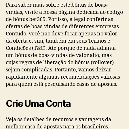
Para saber mais sobre este bônus de boas-
vindas, visite a nossa página dedicada ao código
de bônus bet365. Por isso, é legal conferir as
ofertas de boas-vindas de diferentes empresas.
Contudo, você não deve focar apenas no valor
da oferta e, sim, também em seus Termos e
Condições (T&C). Até porque de nada adianta
um bônus de boas-vindas de valor alto, mas
cujas regras de liberação do bônus (rollover)
sejam complicadas. Portanto, vamos deixar
rapidamente algumas recomendações valiosas
para quem está pesquisando casas de apostas.
Crie Uma Conta
Veja os detalhes de recursos e vantagens da
melhor casa de apostas para os brasileiros.