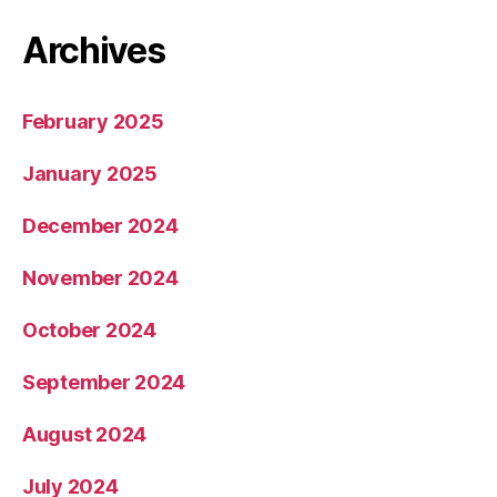
Archives
February 2025
January 2025
December 2024
November 2024
October 2024
September 2024
August 2024
July 2024