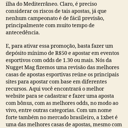
ilha do Mediterrâneo. Claro, é preciso
considerar os riscos de tais apostas, já que
nenhum campeonato é de fácil previsão,
principalmente com muito tempo de
antecedência.
E, para ativar essa promoção, basta fazer um
depósito mínimo de R$50 e apostar em eventos
esportivos com odds de 1.30 ou mais. Nós da
Nugget Mag fizemos uma revisão das melhores
casas de apostas esportivas reúne os principais
sites para apostar com base em diferentes
recursos. Aqui você encontrará o melhor
website para se cadastrar e fazer uma aposta
com bônus, com as melhores odds, no modo ao
vivo, entre outras categorias. Com um nome
forte também no mercado brasileiro, a 1xbet é
uma das melhores casas de apostas, mesmo com