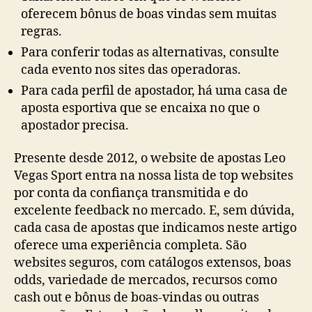
oferecem bônus de boas vindas sem muitas
regras.
Para conferir todas as alternativas, consulte
cada evento nos sites das operadoras.
Para cada perfil de apostador, há uma casa de
aposta esportiva que se encaixa no que o
apostador precisa.
Presente desde 2012, o website de apostas Leo
Vegas Sport entra na nossa lista de top websites
por conta da confiança transmitida e do
excelente feedback no mercado. E, sem dúvida,
cada casa de apostas que indicamos neste artigo
oferece uma experiência completa. São
websites seguros, com catálogos extensos, boas
odds, variedade de mercados, recursos como
cash out e bônus de boas-vindas ou outras