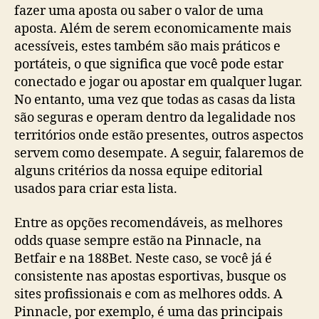
fazer uma aposta ou saber o valor de uma
aposta. Além de serem economicamente mais
acessíveis, estes também são mais práticos e
portáteis, o que significa que você pode estar
conectado e jogar ou apostar em qualquer lugar.
No entanto, uma vez que todas as casas da lista
são seguras e operam dentro da legalidade nos
territórios onde estão presentes, outros aspectos
servem como desempate. A seguir, falaremos de
alguns critérios da nossa equipe editorial
usados para criar esta lista.
Entre as opções recomendáveis, as melhores
odds quase sempre estão na Pinnacle, na
Betfair e na 188Bet. Neste caso, se você já é
consistente nas apostas esportivas, busque os
sites profissionais e com as melhores odds. A
Pinnacle, por exemplo, é uma das principais