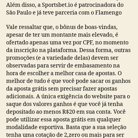
Além disso, a Sportsbet.io é patrocinadora do
São Paulo e já teve parceria com o Flamengo
Vale ressaltar que, o bônus de boas-vindas,
apesar de ter um montante mais elevado, é
ofertado apenas uma vez por CPF, no momento
da inscrição na plataforma. Dessa forma, outras
promoções (e a variedade delas) devem ser
observadas para servir de embasamento na
hora de escolher a melhor casa de apostas. O
melhor de tudo é que você pode sacar os ganhos
da aposta grátis sem precisar fazer apostas
adicionais. A única exigência do website para o
saque dos valores ganhos é que você já tenha
depositado ao menos R$20 em sua conta. Você
pode utilizar essa aposta grátis em qualquer
modalidade esportiva. Basta que a sua seleção
tenha uma cotação de 2,zero ou mais para ser