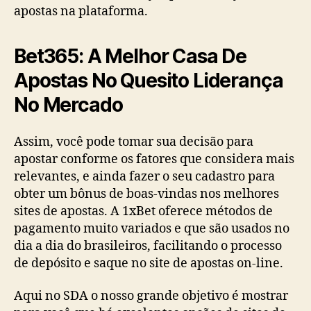
apostas na plataforma.
Bet365: A Melhor Casa De
Apostas No Quesito Liderança
No Mercado
Assim, você pode tomar sua decisão para
apostar conforme os fatores que considera mais
relevantes, e ainda fazer o seu cadastro para
obter um bônus de boas-vindas nos melhores
sites de apostas. A 1xBet oferece métodos de
pagamento muito variados e que são usados no
dia a dia do brasileiros, facilitando o processo
de depósito e saque no site de apostas on-line.
Aqui no SDA o nosso grande objetivo é mostrar