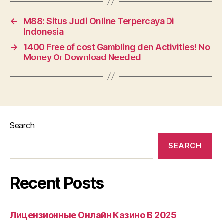
←
M88: Situs Judi Online Terpercaya Di
Indonesia
→
1400 Free of cost Gambling den Activities! No
Money Or Download Needed
Search
SEARCH
Recent Posts
Лицензионные Онлайн Казино В 2025