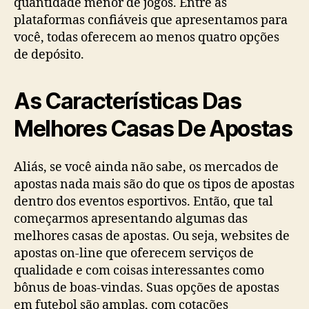
quantidade menor de jogos. Entre as
plataformas confiáveis que apresentamos para
você, todas oferecem ao menos quatro opções
de depósito.
As Características Das
Melhores Casas De Apostas
Aliás, se você ainda não sabe, os mercados de
apostas nada mais são do que os tipos de apostas
dentro dos eventos esportivos. Então, que tal
começarmos apresentando algumas das
melhores casas de apostas. Ou seja, websites de
apostas on-line que oferecem serviços de
qualidade e com coisas interessantes como
bônus de boas-vindas. Suas opções de apostas
em futebol são amplas, com cotações