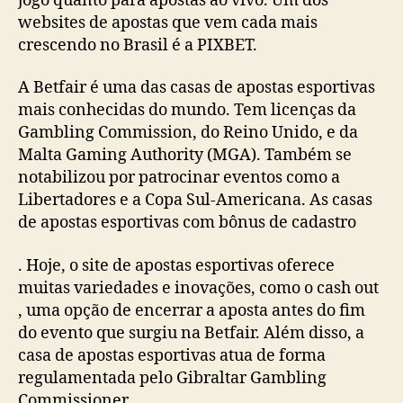
jogo quanto para apostas ao vivo. Um dos
websites de apostas que vem cada mais
crescendo no Brasil é a PIXBET.
A Betfair é uma das casas de apostas esportivas
mais conhecidas do mundo. Tem licenças da
Gambling Commission, do Reino Unido, e da
Malta Gaming Authority (MGA). Também se
notabilizou por patrocinar eventos como a
Libertadores e a Copa Sul-Americana. As casas
de apostas esportivas com bônus de cadastro
. Hoje, o site de apostas esportivas oferece
muitas variedades e inovações, como o cash out
, uma opção de encerrar a aposta antes do fim
do evento que surgiu na Betfair. Além disso, a
casa de apostas esportivas atua de forma
regulamentada pelo Gibraltar Gambling
Commissioner