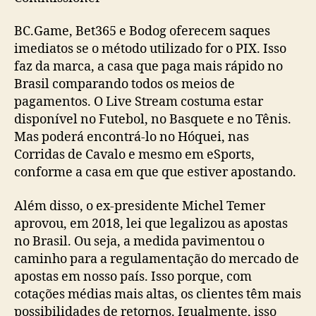
BC.Game, Bet365 e Bodog oferecem saques
imediatos se o método utilizado for o PIX. Isso
faz da marca, a casa que paga mais rápido no
Brasil comparando todos os meios de
pagamentos. O Live Stream costuma estar
disponível no Futebol, no Basquete e no Tênis.
Mas poderá encontrá-lo no Hóquei, nas
Corridas de Cavalo e mesmo em eSports,
conforme a casa em que que estiver apostando.
Além disso, o ex-presidente Michel Temer
aprovou, em 2018, lei que legalizou as apostas
no Brasil. Ou seja, a medida pavimentou o
caminho para a regulamentação do mercado de
apostas em nosso país. Isso porque, com
cotações médias mais altas, os clientes têm mais
possibilidades de retornos. Igualmente, isso