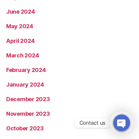
June 2024
May 2024
April 2024
March 2024
February 2024
January 2024
December 2023
November 2023
Contact us
October 2023