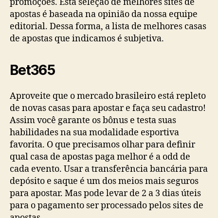
promoções. Esta seleção de melhores sites de
apostas é baseada na opinião da nossa equipe
editorial. Dessa forma, a lista de melhores casas
de apostas que indicamos é subjetiva.
Bet365
Aproveite que o mercado brasileiro está repleto
de novas casas para apostar e faça seu cadastro!
Assim você garante os bônus e testa suas
habilidades na sua modalidade esportiva
favorita. O que precisamos olhar para definir
qual casa de apostas paga melhor é a odd de
cada evento. Usar a transferência bancária para
depósito e saque é um dos meios mais seguros
para apostar. Mas pode levar de 2 a 3 dias úteis
para o pagamento ser processado pelos sites de
apostas.