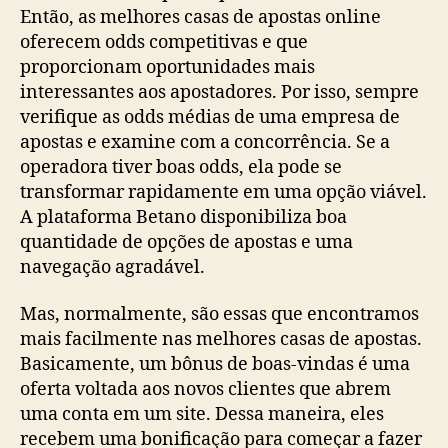
Então, as melhores casas de apostas online
oferecem odds competitivas e que
proporcionam oportunidades mais
interessantes aos apostadores. Por isso, sempre
verifique as odds médias de uma empresa de
apostas e examine com a concorrência. Se a
operadora tiver boas odds, ela pode se
transformar rapidamente em uma opção viável.
A plataforma Betano disponibiliza boa
quantidade de opções de apostas e uma
navegação agradável.
Mas, normalmente, são essas que encontramos
mais facilmente nas melhores casas de apostas.
Basicamente, um bônus de boas-vindas é uma
oferta voltada aos novos clientes que abrem
uma conta em um site. Dessa maneira, eles
recebem uma bonificação para começar a fazer