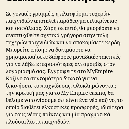
Σε γενικές γραμμές, η πλατφόρμα τυχερών
παιχνιδιών αποτελεί παράδειγμα ειλικρίνειας
και ασφάλειας. Χάρη σε αυτό, θα μπορέσετε να
αναπτυχθείτε σχετικά γρήγορα στην πύλη
τυχερών παιχνιδιών και να αποκομίσετε κέρδη.
Μπορείτε επίσης να δοκιμάσετε να
χρησιμοποιήσετε διάφορες μοναδικές τακτικές
για να λάβετε περισσότερες ανταμοιβές στον
λογαριασμό σας. Εγγραφείτε στο MyEmpire
Καζίνο το συντομότερο δυνατό για να
ξεκινήσετε το παιχνίδι σας. Ολοκληρώνοντας
την κριτική μας για το My Empire casino, θα
θέλαμε να τονίσουμε ότι είναι ένα νέο καζίνο, το
οποίο διαθέτει ελκυστικές προσφορές, ιδιαίτερα
για τους νέους παίκτες και μία πραγματικά
πλούσια λίστα παιχνιδιών.