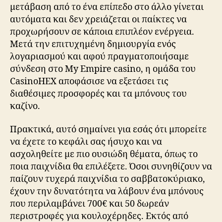
μετάβαση από το ένα επίπεδο στο άλλο γίνεται
αυτόματα και δεν χρειάζεται οι παίκτες να
προχωρήσουν σε κάποια επιπλέον ενέργεια.
Μετά την επιτυχημένη δημιουργία ενός
λογαριασμού και αφού πραγματοποιήσαμε
σύνδεση στο My Empire casino, η ομάδα του
CasinoHEX αποφάσισε να εξετάσει τις
διαθέσιμες προσφορές και τα μπόνους του
καζίνο.
Πρακτικά, αυτό σημαίνει για εσάς ότι μπορείτε
να έχετε το κεφάλι σας ήσυχο και να
ασχοληθείτε με πιο ουσιώδη θέματα, όπως το
ποια παιχνίδια θα επιλέξετε. Όσοι συνηθίζουν να
παίζουν τυχερά παιχνίδια το σαββατοκύριακο,
έχουν την δυνατότητα να λάβουν ένα μπόνους
που περιλαμβάνει 700€ και 50 δωρεάν
περιστροφές για κουλοχέρηδες. Εκτός από