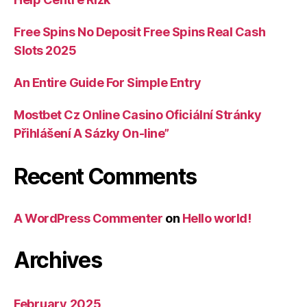
Free Spins No Deposit Free Spins Real Cash
Slots 2025
An Entire Guide For Simple Entry
Mostbet Cz Online Casino Oficiální Stránky
Přihlášení A Sázky On-line”
Recent Comments
A WordPress Commenter
on
Hello world!
Archives
February 2025