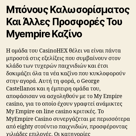
Μπόνους Καλωσορίσματος
Και Άλλες Προσφορές Του
Myempire Καζίνο
Η ομάδα του CasinoHEX θέλει να είναι πάντα
μπροστά στις εξελίξεις που συμβαίνουν στον
κλάδο των τυχερών παιχνιδιών και έτσι
δοκιμάζει όλα τα νέα καζίνο που κυκλοφορούν
στην αγορά. Αυτή τη φορά, ο George
Castellanos και η έμπειρη ομάδα του,
αποφάσισαν να ασχοληθούν με το My Empire
casino, για το οποίο έχουν γραφτεί ανάμικτες
My Empire on line casino κριτικές. Το
MyEmpire Casino συνεργάζεται με περισσότερα
από eighty στούντιο παιχνιδιών, προσφέροντας
χιλιάδες επιλογές. Οι κατηγορίες