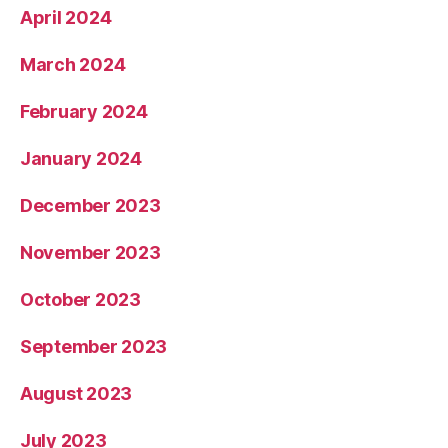
April 2024
March 2024
February 2024
January 2024
December 2023
November 2023
October 2023
September 2023
August 2023
July 2023