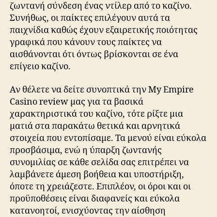
ζωντανή σύνδεση ένας ντίλερ από το καζίνο.
Συνήθως, οι παίκτες επιλέγουν αυτά τα
παιχνίδια καθώς έχουν εξαιρετικής ποιότητας
γραφικά που κάνουν τους παίκτες να
αισθάνονται ότι όντως βρίσκονται σε ένα
επίγειο καζίνο.
Αν θέλετε να δείτε συνοπτικά την My Empire
Casino review μας για τα βασικά
χαρακτηριστικά του καζίνο, τότε ρίξτε μια
ματιά στα παρακάτω θετικά και αρνητικά
στοιχεία που εντοπίσαμε. Τα μενού είναι εύκολα
προσβάσιμα, ενώ η ύπαρξη ζωντανής
συνομιλίας σε κάθε σελίδα σας επιτρέπει να
λαμβάνετε άμεση βοήθεια και υποστήριξη,
όποτε τη χρειάζεστε. Επιπλέον, οι όροι και οι
προϋποθέσεις είναι διαφανείς και εύκολα
κατανοητοί, ενισχύοντας την αίσθηση