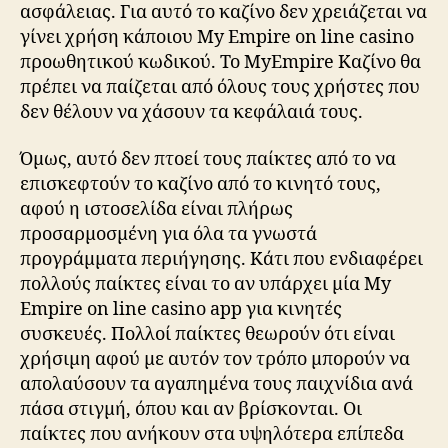
ασφάλειας. Για αυτό το καζίνο δεν χρειάζεται να
γίνει χρήση κάποιου My Empire on line casino
προωθητικού κωδικού. Το MyEmpire Καζίνο θα
πρέπει να παίζεται από όλους τους χρήστες που
δεν θέλουν να χάσουν τα κεφάλαιά τους.
Όμως, αυτό δεν πτοεί τους παίκτες από το να
επισκεφτούν το καζίνο από το κινητό τους,
αφού η ιστοσελίδα είναι πλήρως
προσαρμοσμένη για όλα τα γνωστά
προγράμματα περιήγησης. Κάτι που ενδιαφέρει
πολλούς παίκτες είναι το αν υπάρχει μία My
Empire on line casino app για κινητές
συσκευές. Πολλοί παίκτες θεωρούν ότι είναι
χρήσιμη αφού με αυτόν τον τρόπο μπορούν να
απολαύσουν τα αγαπημένα τους παιχνίδια ανά
πάσα στιγμή, όπου και αν βρίσκονται. Οι
παίκτες που ανήκουν στα υψηλότερα επίπεδα