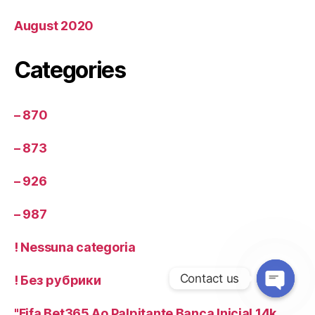
August 2020
Categories
– 870
– 873
– 926
– 987
! Nessuna categoria
Contact us
! Без рубрики
"Fifa Bet365 Ao Palpitante Banca Inicial 14k