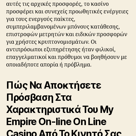
αυτές τις αρχικές προσφορές, το κασίνο
προσφέρει και συνεχείς προωθητικές ενέργειες
για τους ενεργούς παίκτες,
συμπεριλαμβανομένων μπόνους κατάθεσης,
επιστροφών μετρητών και ειδικών προσφορών
για χρήστες κρυπτονομισμάτων. Οι
αντιπρόσωποι εξυπηρέτησης ήταν φιλικοί,
επαγγελματικοί και πρόθυμοι να βοηθήσουν με
οποιαδήποτε απορία ή πρόβλημα.
Πώς Να Αποκτήσετε
Πρόσβαση Στα
Χαρακτηριστικά Του My
Empire On-line On Line
Casino Από Το Κινητό Σας