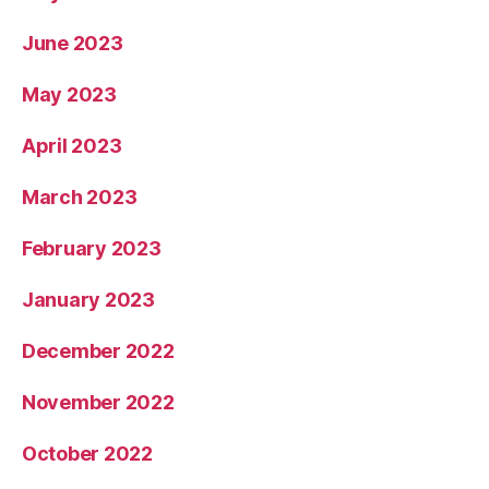
June 2023
May 2023
April 2023
March 2023
February 2023
January 2023
December 2022
November 2022
October 2022