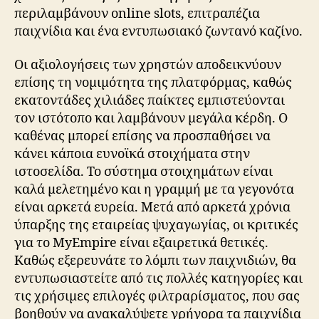
περιλαμβάνουν online slots, επιτραπέζια
παιχνίδια και ένα εντυπωσιακό ζωντανό καζίνο.
Οι αξιολογήσεις των χρηστών αποδεικνύουν
επίσης τη νομιμότητα της πλατφόρμας, καθώς
εκατοντάδες χιλιάδες παίκτες εμπιστεύονται
τον ιστότοπο και λαμβάνουν μεγάλα κέρδη. Ο
καθένας μπορεί επίσης να προσπαθήσει να
κάνει κάποια ευνοϊκά στοιχήματα στην
ιστοσελίδα. Το σύστημα στοιχημάτων είναι
καλά μελετημένο και η γραμμή με τα γεγονότα
είναι αρκετά ευρεία. Μετά από αρκετά χρόνια
ύπαρξης της εταιρείας ψυχαγωγίας, οι κριτικές
για το MyEmpire είναι εξαιρετικά θετικές.
Καθώς εξερευνάτε το λόμπι των παιχνιδιών, θα
εντυπωσιαστείτε από τις πολλές κατηγορίες και
τις χρήσιμες επιλογές φιλτραρίσματος, που σας
βοηθούν να ανακαλύψετε γρήγορα τα παιχνίδια