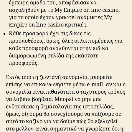
έμπειρη ομάδα του, αποφάσισαν να
ασχοληθούν με το My Empire on line casino,
για το οποίο έχουν γραφτεί ανάμικτες My
Empire on line casino κριτικές.
Κάθε προσφορά έχει τις δικές τις
προϋποθέσεις, όμως, όλες οι λεπτομέρειες για
κάθε προσφορά αναλύονται στην ειδικά
διαμορφωμένη σελίδα της εκάστοτε
προσφοράς.
Εκτός από τη ζωντανή συνομιλία, μπορείτε
επίσης να επικοινωνήσετε μέσω e-mail, αν και η
συνομιλία είναι πιθανότατα ο ταχύτερος τρόπος
να λάβετε βοήθεια. Μπορεί να μην μας
ενθουσίασε η θεματολογία της ιστοσελίδας,
όμως, σίγουρα θα συνεχίσουμε να παίζουμε σε
αυτό το καζίνο για να δούμε πώς θα εξελιχθεί
στο μέλλον. Είναι σημαντικό να γνωρίζετε ότι η