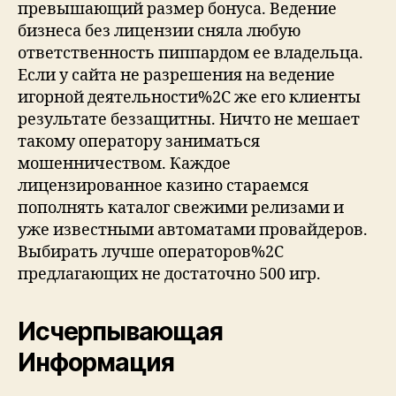
превышающий размер бонуса. Ведение
бизнеса без лицензии сняла любую
ответственность пиппардом ее владельца.
Если у сайта не разрешения на ведение
игорной деятельности%2C же его клиенты
результате беззащитны. Ничто не мешает
такому оператору заниматься
мошенничеством. Каждое
лицензированное казино стараемся
пополнять каталог свежими релизами и
уже известными автоматами провайдеров.
Выбирать лучше операторов%2C
предлагающих не достаточно 500 игр.
Исчерпывающая
Информация