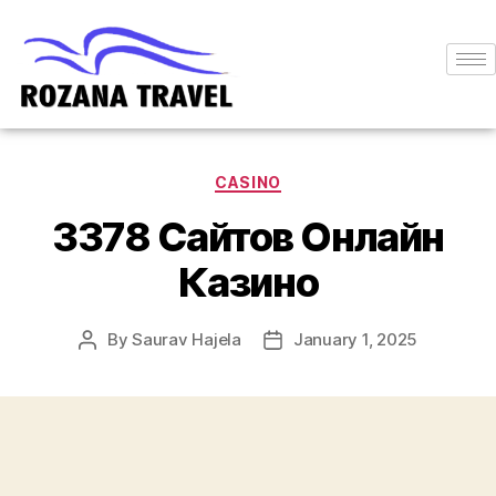
CASINO
3378 Сайтов Онлайн
Казино
By
Saurav Hajela
January 1, 2025