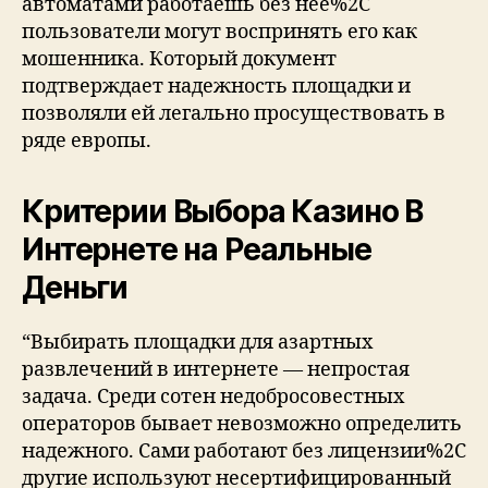
автоматами работаешь без нее%2C
пользователи могут воспринять его как
мошенника. Который документ
подтверждает надежность площадки и
позволяли ей легально просуществовать в
ряде европы.
Критерии Выбора Казино В
Интернете на Реальные
Деньги
“Выбирать площадки для азартных
развлечений в интернете — непростая
задача. Среди сотен недобросовестных
операторов бывает невозможно определить
надежного. Сами работают без лицензии%2C
другие используют несертифицированный