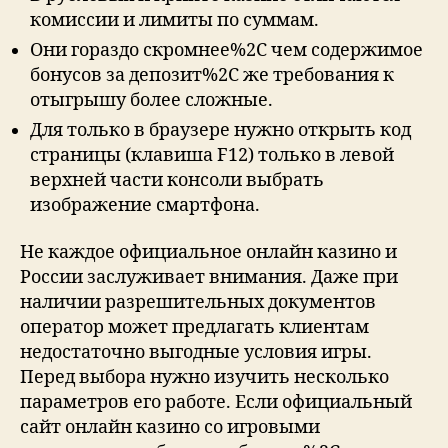
комиссии и лимиты по суммам.
Они гораздо скромнее%2C чем содержимое
бонусов за депозит%2C же требования к
отыгрышу более сложные.
Для только в браузере нужно открыть код
страницы (клавиша F12) только в левой
верхней части консоли выбрать
изображение смартфона.
Не каждое официальное онлайн казино и
России заслуживает внимания. Даже при
наличии разрешительных документов
оператор может предлагать клиентам
недостаточно выгодные условия игры.
Перед выбора нужно изучить несколько
параметров его работе. Если официальный
сайт онлайн казино со игровыми