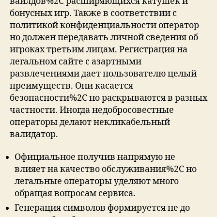
вайлдов%2C расширяющихся катушек и
бонусных игр. Также в соответствии с
политикой конфиденциальности оператор
но должен передавать личной сведения об
игроках третьим лицам. Регистрация на
легальном сайте с азартными
развлечениями дает пользователю целый
преимуществ. Они касается
безопасности%2C но раскрываются в разных
частности. Иногда недобросовестные
операторы делают некликабельный
валидатор.
Официальное получив напрямую не
влияет на качество обслуживания%2C но
легальные операторы уделяют много
обращая вопросам сервиса.
Генерация символов формируется не до