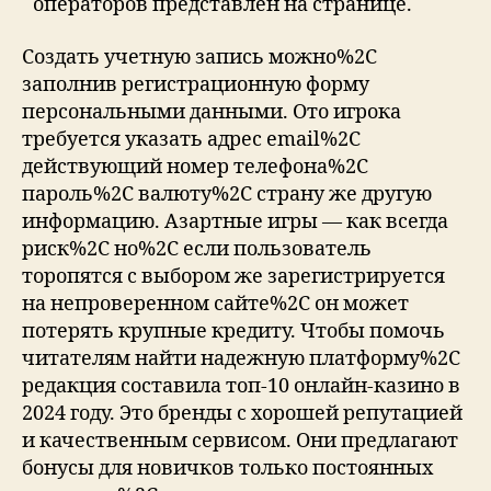
операторов представлен на странице.
Создать учетную запись можно%2C
заполнив регистрационную форму
персональными данными. Ото игрока
требуется указать адрес email%2C
действующий номер телефона%2C
пароль%2C валюту%2C страну же другую
информацию. Азартные игры — как всегда
риск%2C но%2C если пользователь
торопятся с выбором же зарегистрируется
на непроверенном сайте%2C он может
потерять крупные кредиту. Чтобы помочь
читателям найти надежную платформу%2C
редакция составила топ-10 онлайн-казино в
2024 году. Это бренды с хорошей репутацией
и качественным сервисом. Они предлагают
бонусы для новичков только постоянных