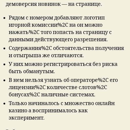
демоверсия новинок — на странице.
Рядом с номером добавляют логотип
игорной комиссии%2C на он можно
нажать%2C того попасть на страницу с
данными действующего разрешения.
Содержания%2C обстоятельства получения
и отыгрыша же отличаются.
У них можно регистрироваться без риска
быть обманутым.
В нем нельзя узнать об операторе%2C его
лицензии%2C количестве слотов%2C
бонусах%2C наличные системах.
Только начиналось с множество онлайн
казино а воспринималось как
эксперимент.