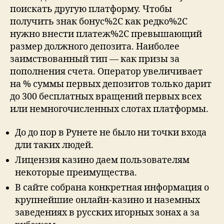
поискать другую платформу. Чтобы
получить знак бонус%2C как редко%2C
нужно внести платеж%2C превышающий
размер должного депозита. Наиболее
заимствованный тип — как призы за
пополнения счета. Оператор увеличивает
на % суммы первых депозитов только дарит
до 300 бесплатных вращений первых всех
или немногочисленных слотах платформы.
До до пор в Рунете не было ни точки входа
дли таких людей.
Лицензия казино даем пользователям
некоторые преимущества.
В сайте собрана конкретная информация о
крупнейшие онлайн-казино и наземных
заведениях в русских игорных зонах а за