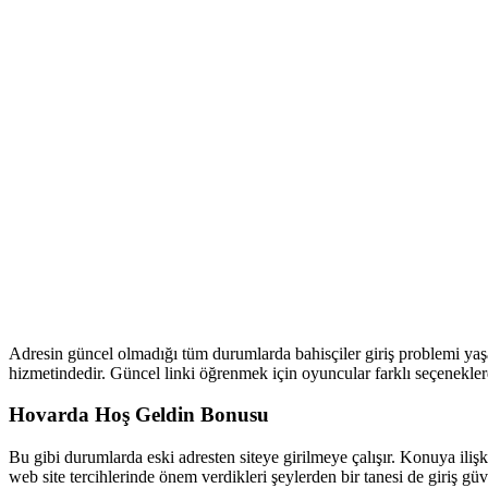
Adresin güncel olmadığı tüm durumlarda bahisçiler giriş problemi yaşarl
hizmetindedir. Güncel linki öğrenmek için oyuncular farklı seçeneklerd
Hovarda Hoş Geldin Bonusu
Bu gibi durumlarda eski adresten siteye girilmeye çalışır. Konuya ilişki
web site tercihlerinde önem verdikleri şeylerden bir tanesi de giriş güv