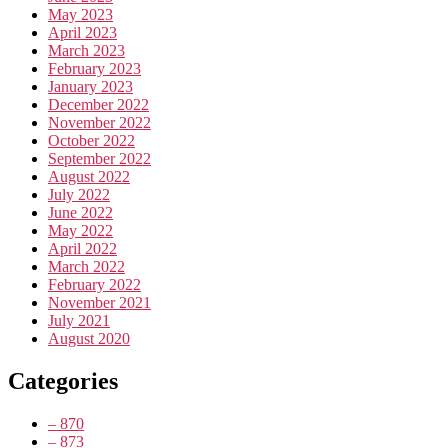
May 2023
April 2023
March 2023
February 2023
January 2023
December 2022
November 2022
October 2022
September 2022
August 2022
July 2022
June 2022
May 2022
April 2022
March 2022
February 2022
November 2021
July 2021
August 2020
Categories
– 870
– 873