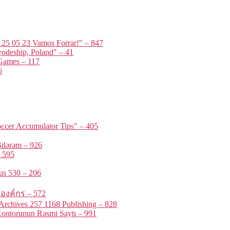
t 25 05 23 Vamos Forrar!" – 847
odeship, Poland" – 41
 Games – 117
6
ccer Accumulator Tips" – 405
ilərəm – 926
 595
us 530 – 206
รองค์กร – 572
rchives 257 1168 Publishing – 828
ontorunun Rəsmi Saytı – 991