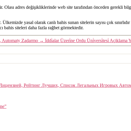
. Olası adres değişikliklerinde web site tarafından önceden gerekli bil
 Ülkemizde yasal olarak canlı bahis sunan sitelerin sayısı çok sınırlıd
 bahis siteleri daha fazla rağbet görmektedir.
u, Automaty Zadarmo
→
İddi̇alar Üzeri̇ne Ordu Üni̇versi̇tesi̇ Açiklama 
Лицензией, Рейтинг Лучших, Список Легальных Игровых Авто
ine”