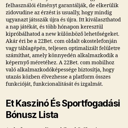
felhasználói élményt garantálják, de elkerülik
zidovudine az érzést is usually, hogy mindig
ugyanazt játsszák újra és újra. Itt kiválaszthatod
a nap játékát, és több hónapon keresztül
kipróbálhatod a new különböző lehetőségeket.
Akár éri be a 22Bet. com oldalt okostelefonján
vagy táblagépén, teljesen optimalizált felületre
számíthat, amely könnyedén alkalmazkodik a
képernyő méretéhez. A 22Bet. com mobilhoz
való alkalmazkodóképessége biztosítja, hogy
utazás közben élvezhesse a platform összes
funkcióját, funkcionalitását és izgalmát.
Et Kaszinó És Sportfogadási
Bónusz Lista