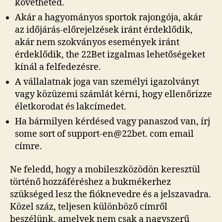
követheted.
Akár a hagyományos sportok rajongója, akár
az időjárás-előrejelzések iránt érdeklődik,
akár nem szokványos események iránt
érdeklődik, the 22Bet izgalmas lehetőségeket
kínál a felfedezésre.
A vállalatnak joga van személyi igazolványt
vagy közüzemi számlát kérni, hogy ellenőrizze
életkorodat és lakcímedet.
Ha bármilyen kérdésed vagy panaszod van, írj
some sort of support-en@22bet. com email
címre.
Ne feledd, hogy a mobileszközödön keresztül
történő hozzáféréshez a bukmékerhez
szükséged lesz the fióknevedre és a jelszavadra.
Közel száz, teljesen különböző címről
beszélünk, amelyek nem csak a nagyszerű