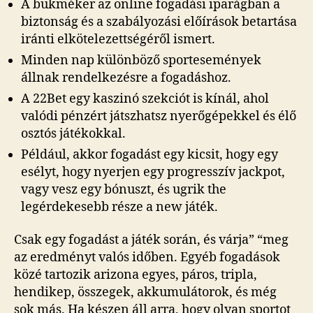
A bukméker az online fogadási iparágban a
biztonság és a szabályozási előírások betartása
iránti elkötelezettségéről ismert.
Minden nap különböző sportesemények
állnak rendelkezésre a fogadáshoz.
A 22Bet egy kaszinó szekciót is kínál, ahol
valódi pénzért játszhatsz nyerőgépekkel és élő
osztós játékokkal.
Például, akkor fogadást egy kicsit, hogy egy
esélyt, hogy nyerjen egy progresszív jackpot,
vagy vesz egy bónuszt, és ugrik the
legérdekesebb része a new játék.
Csak egy fogadást a játék során, és várja” “meg
az eredményt valós időben. Egyéb fogadások
közé tartozik arizona egyes, páros, tripla,
hendikep, összegek, akkumulátorok, és még
sok más. Ha készen áll arra, hogy olyan sportot