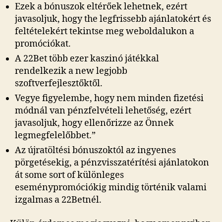
Ezek a bónuszok eltérőek lehetnek, ezért
javasoljuk, hogy the legfrissebb ajánlatokért és
feltételekért tekintse meg weboldalukon a
promóciókat.
A 22Bet több ezer kaszinó játékkal
rendelkezik a new legjobb
szoftverfejlesztőktől.
Vegye figyelembe, hogy nem minden fizetési
módnál van pénzfelvételi lehetőség, ezért
javasoljuk, hogy ellenőrizze az Önnek
legmegfelelőbbet.”
Az újratöltési bónuszoktól az ingyenes
pörgetésekig, a pénzvisszatérítési ajánlatokon
át some sort of különleges
eseménypromóciókig mindig történik valami
izgalmas a 22Betnél.