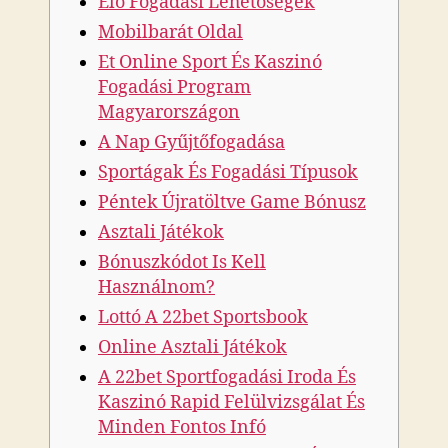
Élő Fogadási Lehetőségek
Mobilbarát Oldal
Et Online Sport És Kaszinó
Fogadási Program
Magyarországon
A Nap Gyűjtőfogadása
Sportágak És Fogadási Típusok
Péntek Újratöltve Game Bónusz
Asztali Játékok
Bónuszkódot Is Kell
Használnom?
Lottó A 22bet Sportsbook
Online Asztali Játékok
A 22bet Sportfogadási Iroda És
Kaszinó Rapid Felülvizsgálat És
Minden Fontos Infó