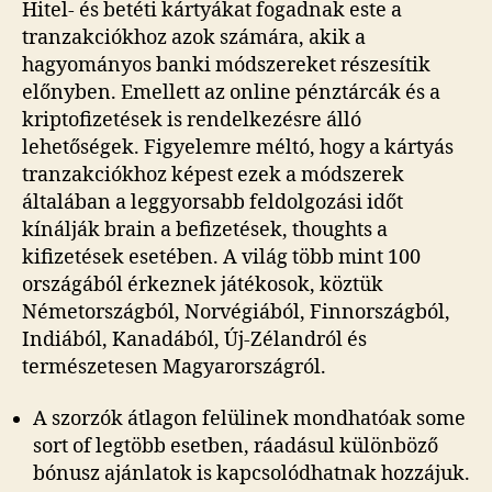
Hitel- és betéti kártyákat fogadnak este a
tranzakciókhoz azok számára, akik a
hagyományos banki módszereket részesítik
előnyben. Emellett az online pénztárcák és a
kriptofizetések is rendelkezésre álló
lehetőségek. Figyelemre méltó, hogy a kártyás
tranzakciókhoz képest ezek a módszerek
általában a leggyorsabb feldolgozási időt
kínálják brain a befizetések, thoughts a
kifizetések esetében. A világ több mint 100
országából érkeznek játékosok, köztük
Németországból, Norvégiából, Finnországból,
Indiából, Kanadából, Új-Zélandról és
természetesen Magyarországról.
A szorzók átlagon felülinek mondhatóak some
sort of legtöbb esetben, ráadásul különböző
bónusz ajánlatok is kapcsolódhatnak hozzájuk.