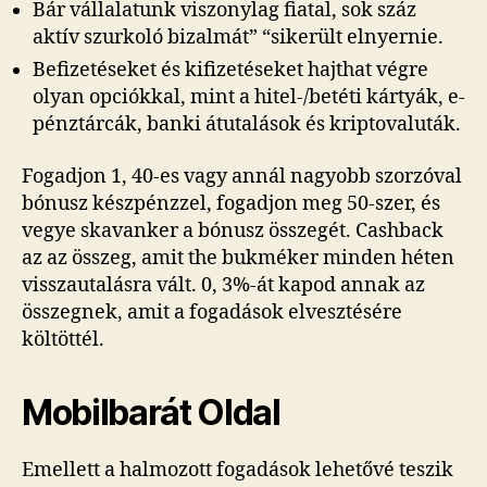
Bár vállalatunk viszonylag fiatal, sok száz
aktív szurkoló bizalmát” “sikerült elnyernie.
Befizetéseket és kifizetéseket hajthat végre
olyan opciókkal, mint a hitel-/betéti kártyák, e-
pénztárcák, banki átutalások és kriptovaluták.
Fogadjon 1, 40-es vagy annál nagyobb szorzóval
bónusz készpénzzel, fogadjon meg 50-szer, és
vegye skavanker a bónusz összegét. Cashback
az az összeg, amit the bukméker minden héten
visszautalásra vált. 0, 3%-át kapod annak az
összegnek, amit a fogadások elvesztésére
költöttél.
Mobilbarát Oldal
Emellett a halmozott fogadások lehetővé teszik