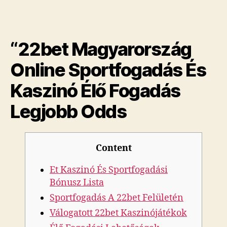
“22bet Magyarország
Online Sportfogadás És
Kaszinó Élő Fogadás
Legjobb Odds
Content
Et Kaszinó És Sportfogadási
Bónusz Lista
Sportfogadás A 22bet Felületén
Válogatott 22bet Kaszinójátékok