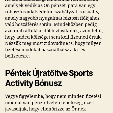
amelyek védik az Ön pénzét, para van egy
robusztus adatvédelmi szabályzat is usually,
amely nagyobb nyugalmat biztosít fiókjához
való hozzáférés során. Mindeközben pedig
azonnali átfutási időt biztosítanak, azon felül,
hogy added költséget sem kell fizetned értük.
Nézzük meg most zidovudine is, hogy milyen
fizetési módokat használhatsz a ki- és
befizetésre.
Péntek Újratöltve Sports
Activity Bónusz
Vegye figyelembe, hogy nem minden fizetési
módnál van pénzfelvételi lehetőség, ezért
javasoljuk, hogy ellenőrizze az Önnek