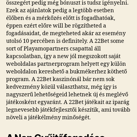
összegért pedig még bónuszt is tudsz igényelni.
Ezek az ajánlatok pedig a legtöbb esetben
élőben és a mérkőzés előtt is fogadhatóak,
éppen ezért előre will be rögzítheted a
fogadásaidat, de megteheted akár az esemény
utolsó 10 percében is definitely. A 22Bet some
sort of Playamopartners csapattal áll
kapcsolatban, így a new jól megszokott saját
weboldalas partnerprogram helyett egy külön
weboldalon kereshető a bukmékerhez köthető
program. A 22Bet kaszinónál bár nem sok
kedvezmény közül választhatsz, még így is
nagyszerű lehetőségeid lehetnek új és meglévő
játékosként egyaránt. A 22Bet játékait az iparág
legnevesebb játékfejlesztői készítik, ami tovább
növeli a játékélmény minőségét.