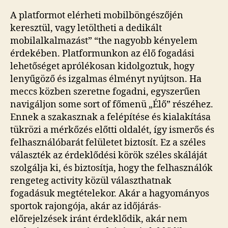
A platformot elérheti mobilböngészőjén
keresztül, vagy letöltheti a dedikált
mobilalkalmazást” “the nagyobb kényelem
érdekében. Platformunkon az élő fogadási
lehetőséget aprólékosan kidolgoztuk, hogy
lenyűgöző és izgalmas élményt nyújtson. Ha
meccs közben szeretne fogadni, egyszerűen
navigáljon some sort of főmenü „Élő” részéhez.
Ennek a szakasznak a felépítése és kialakítása
tükrözi a mérkőzés előtti oldalét, így ismerős és
felhasználóbarát felületet biztosít. Ez a széles
választék az érdeklődési körök széles skáláját
szolgálja ki, és biztosítja, hogy the felhasználók
rengeteg activity közül választhatnak
fogadásuk megtételekor. Akár a hagyományos
sportok rajongója, akár az időjárás-
előrejelzések iránt érdeklődik, akár nem