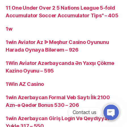
11 One Under Over 2 5 Nations League 5-fold
Accumulator Soccer Accumulator Tips" – 405
1w
1win Aviator Az ᐉ Məşhur Casino Oyununu
Harada Oynaya Bilərəm – 926
1Win Aviator Azərbaycanda Ən Yaxşı Çökmə
Kazino Oyunu – 595
1Win AZ Casino
1win Azerbaycan Formal Veb Saytı İlk 2100
Azn-ə Qədər Bonus 530 – 206
Contact us
1win Azerbaycan Giriş Login Və Qeydiyyat
Yukle 317 – 550