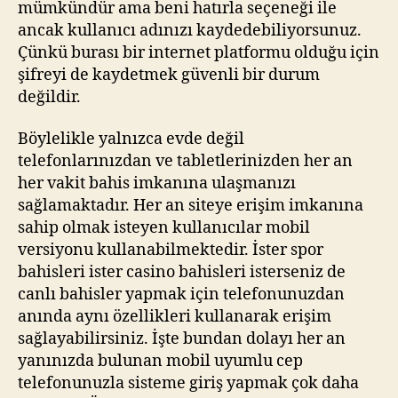
mümkündür ama beni hatırla seçeneği ile
ancak kullanıcı adınızı kaydedebiliyorsunuz.
Çünkü burası bir internet platformu olduğu için
şifreyi de kaydetmek güvenli bir durum
değildir.
Böylelikle yalnızca evde değil
telefonlarınızdan ve tabletlerinizden her an
her vakit bahis imkanına ulaşmanızı
sağlamaktadır. Her an siteye erişim imkanına
sahip olmak isteyen kullanıcılar mobil
versiyonu kullanabilmektedir. İster spor
bahisleri ister casino bahisleri isterseniz de
canlı bahisler yapmak için telefonunuzdan
anında aynı özellikleri kullanarak erişim
sağlayabilirsiniz. İşte bundan dolayı her an
yanınızda bulunan mobil uyumlu cep
telefonunuzla sisteme giriş yapmak çok daha