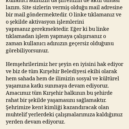
kullanıcı adınızın da şifrenizin de aktif olması
lazım. Site sizlerin vermiş olduğu mail adresine
bir mail göndermektedir. O linke tıklamanız ve
o şekilde aktivasyon işlemlerini
yapmanız gerekmektedir. Eğer ki bu linke
tıklamadan işlem yapmaya çalışırsanız o
zaman kullanıcı adınızın geçersiz olduğunu
görebiliyorsunuz.
Hemşehrilerimiz her şeyin en iyisini hak ediyor
ve biz de tüm Kırşehir Belediyesi ekibi olarak
hem sahada hem de ilimizin sosyal ve kültürel
yaşamına katkı sunmaya devam ediyoruz.
Amacımız tüm Kırşehir halkının bu şehirde
rahat bir şekilde yaşamasını sağlamaktır.
Şehrimize kent kimliği kazandıracak olan
muhtelif yerlerdeki çalışmalarımıza kaldığımız
yerden devam ediyoruz.