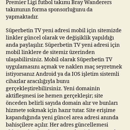
Premier Ligi futbol takımı Bray Wanderers
takımının forma sponsorluğunu da
yapmaktadır.
Süperbetin TV yeni adresi mobil için sitemizde
linkler güncel olarak ve değişiklik yapıldığı
anda paylaşılır. Süperbetin TV yeni adresi için
mobil linklere de sitemiz üzerinden
ulaşabilirsiniz. Mobil olarak Süperbetin TV
uygulamasını açmak ve naklen maç seyretmek
istiyorsanız Android ya da IOS işletim sistemli
cihazlar aracılığıyla bunu
gerçekleştirebilirsiniz. Yeni domainin
aktifleşmesi ise hemen gerçekleşir; site
önceden belirli sayıda domain alır ve bunları
hizmete sokmak için hazır tutar. Site erişime
kapandığında yeni güncel area adresi anında
bahisçilere açılır. Her adres güncellemesi