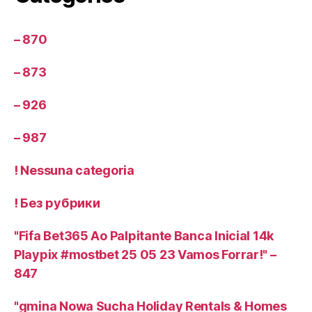
– 870
– 873
– 926
– 987
! Nessuna categoria
! Без рубрики
"Fifa Bet365 Ao Palpitante Banca Inicial 14k
Playpix #mostbet 25 05 23 Vamos Forrar!" –
847
"gmina Nowa Sucha Holiday Rentals & Homes