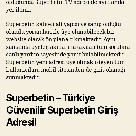
olduğunda Süperbetin TV adresi de aynı anda
yenilenir.
Superbetin kaliteli alt yapısı ve sahip olduğu
olumlu yorumları ile üye olunabilecek bir
website olarak ön plana çıkmaktadır. Aynı
zamanda üyeler, akıllarına takılan tüm sorulara
canlı yardım sayesinde yanıt bulabilmektedir.
Superbetin yeni adresi üye olmak isteyen tüm
kullanıcılara mobil sitesinden de giriş olanağı
sunmaktadır.
Superbetin – Türkiye
Güvenilir Superbetin Giriş
Adresi!