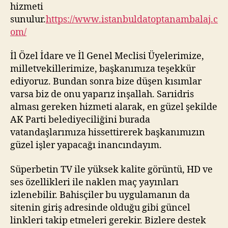
hizmeti
sunulur.
https://www.istanbuldatoptanambalaj.c
om/
İl Özel İdare ve İl Genel Meclisi Üyelerimize,
milletvekillerimize, başkanımıza teşekkür
ediyoruz. Bundan sonra bize düşen kısımlar
varsa biz de onu yaparız inşallah. Sarıidris
alması gereken hizmeti alarak, en güzel şekilde
AK Parti belediyeciliğini burada
vatandaşlarımıza hissettirerek başkanımızın
güzel işler yapacağı inancındayım.
Süperbetin TV ile yüksek kalite görüntü, HD ve
ses özellikleri ile naklen maç yayınları
izlenebilir. Bahisçiler bu uygulamanın da
sitenin giriş adresinde olduğu gibi güncel
linkleri takip etmeleri gerekir. Bizlere destek