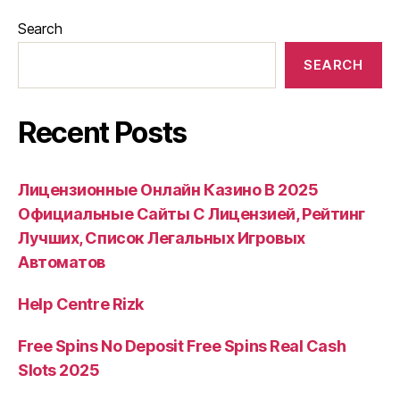
Search
SEARCH
Recent Posts
Лицензионные Онлайн Казино В 2025
Официальные Сайты С Лицензией, Рейтинг
Лучших, Список Легальных Игровых
Автоматов
Help Centre Rizk
Free Spins No Deposit Free Spins Real Cash
Slots 2025