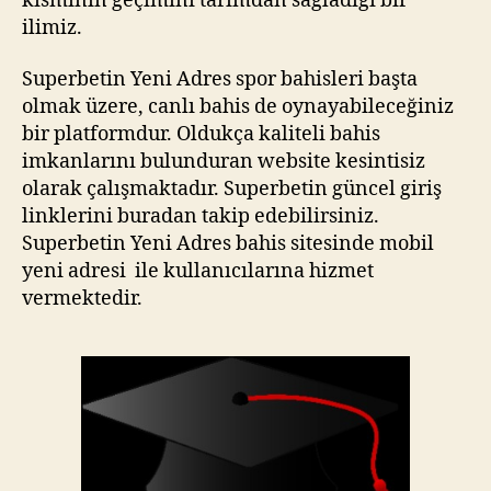
kısmının geçimini tarımdan sağladığı bir
ilimiz.
Superbetin Yeni Adres spor bahisleri başta
olmak üzere, canlı bahis de oynayabileceğiniz
bir platformdur. Oldukça kaliteli bahis
imkanlarını bulunduran website kesintisiz
olarak çalışmaktadır. Superbetin güncel giriş
linklerini buradan takip edebilirsiniz.
Superbetin Yeni Adres bahis sitesinde mobil
yeni adresi ile kullanıcılarına hizmet
vermektedir.