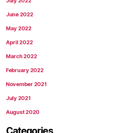
July 2022
June 2022
May 2022
April 2022
March 2022
February 2022
November 2021
July 2021
August 2020
Categories