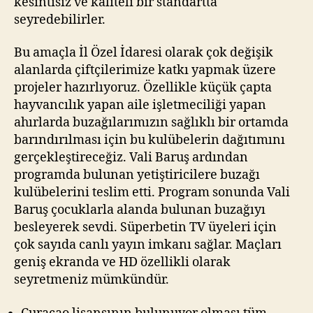
kesintisiz ve kaliteli bir standartta
seyredebilirler.
Bu amaçla İl Özel İdaresi olarak çok değişik
alanlarda çiftçilerimize katkı yapmak üzere
projeler hazırlıyoruz. Özellikle küçük çapta
hayvancılık yapan aile işletmeciliği yapan
ahırlarda buzağılarımızın sağlıklı bir ortamda
barındırılması için bu kulübelerin dağıtımını
gerçekleştireceğiz. Vali Baruş ardından
programda bulunan yetiştiricilere buzağı
kulübelerini teslim etti. Program sonunda Vali
Baruş çocuklarla alanda bulunan buzağıyı
besleyerek sevdi. Süperbetin TV üyeleri için
çok sayıda canlı yayın imkanı sağlar. Maçları
geniş ekranda ve HD özellikli olarak
seyretmeniz mümkündür.