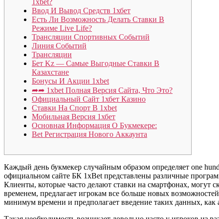
1xbet?
Ввод И Вывод Средств 1хбет
Есть Ли Возможность Делать Ставки В
Режиме Live Life?
Трансляции Спортивных Событий
Линия Событий
Трансляции
Бет Kz — Самые Выгодные Ставки В
Казахстане
Бонусы И Акции 1xbet
➦➦ 1xbet Полная Версия Сайта, Что Это?
Официальный Сайт 1хбет Казино
Ставки На Спорт В 1xbet
Мобильная Версия 1хбет
Основная Информация О Букмекере:
Bet Регистрация Нового Аккаунта
Каждый день букмекер случайным образом определяет one hund
официальном сайте БК 1xBet представлены различные програм
Клиенты, которые часто делают ставки на смартфонах, могут ск
временем, предлагает игрокам все больше новых возможносте
минимум времени и предполагает введение таких данных, как ад
Такая необходимость возникает довольно часто у игроков из р