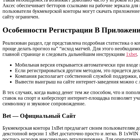
Аксес обеспечивает бетторов ссылками на рабочие зеркала дл
пользователи букмекерской конторы могут скачать приложение 
сайту ограничен.
Особенности Регистрации В Приложен
Реализован раздел, где представлена подробная статистика о 
проще делать прогноз на” “исход матчей. Для этого необходим
главной странице и следовать дальнейшим инструкциям
1xbet
.
Мобильная версия открывается автоматически при входе н
Если регистрироваться другим методом, это придется дела
Компания располагает собственной службой поддержки,
Вывести выигрыш на сайте интернет-заведения можно с л
В тех случаях, когда вывод денег тем же способом, что и поп
ставок на спорт и киберспорт интернет-площадка позволяет уч
символику и звуковое сопровождение.
Bet — Официальный Сайт
Букмекерская контора 1xBet предлагает своим пользователям 
декстопной версии 1 xBet достаточно просто и легко. В 1xWIN
роспись исходов максимально детализирована. Для оперативн