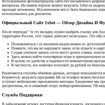
Использование фотоматериалов сайта без письменного разрешен
материалы. На нашем портале можно загрузить 1xbet на андро
проходят мгновенно. Исключением могут быть банковские пере
использовались для депозитов.
Официальный Сайт 1xbet — Обзор Дизайна И Ф
После перехода” “в эту вкладку, нужно выбрать ссылку для Ан
территории России, этот сервис работает нелегально. Это обус
Познакомиться с ее внешним видом можно ис десктопной 
Помните, что вы не нарушаете закон, если играете в азар
Создав учетную запись гости могут делать ставки, попол
Здесь можно найти популярные игры и принципиально но
В целом, по удобству и надежности компьютерная прогр
В частности, все новички получают до рублей на бонусны
Различаются способы объёмом данных, которые вписываются в п
Разумеется, загрузить программу БК на телефон можно беспла
уступает мобильному приложению конторы. Ежедневно мы пред
дисциплины, но и нишевый спорт, киберсоревнования, ТВ-шоу
Служба Поддержки
В лайв-режиме игроку доступна функция кэшаута, досрочного 