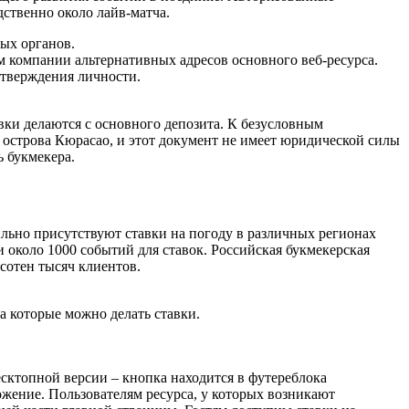
ственно около лайв-матча.
ых органов.
м компании альтернативных адресов основного веб-ресурса.
дтверждения личности.
вки делаются с основного депозита. К безусловным
острова Кюрасао, и этот документ не имеет юридической силы
ь букмекера.
льно присутствуют ставки на погоду в различных регионах
и около 1000 событий для ставок. Российская букмекерская
сотен тысяч клиентов.
а которые можно делать ставки.
сктопной версии – кнопка находится в футереблока
ожение. Пользователям ресурса, у которых возникают