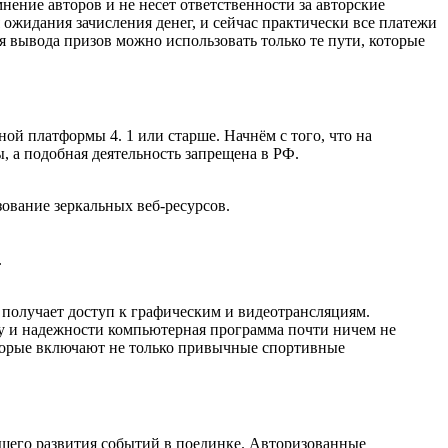
нение авторов и не несет ответственности за авторские
ожидания зачисления денег, и сейчас практически все платежи
 вывода призов можно использовать только те пути, которые
ой платформы 4. 1 или старше. Начнём с того, что на
ы, а подобная деятельность запрещена в РФ.
зование зеркальных веб-ресурсов.
.
 получает доступ к графическим и видеотрансляциям.
тву и надежности компьютерная программа почти ничем не
оторые включают не только привычные спортивные
ущего развития событий в поединке. Авторизованные