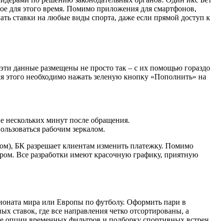
ное для этого время. Помимо приложения для смартфонов,
ать ставки на любые виды спорта, даже если прямой доступ к
, эти данные размещены не просто так – с их помощью гораздо
Для этого необходимо нажать зеленую кнопку «Пополнить» на
е нескольких минут после обращения.
ользоваться рабочим зеркалом.
дом), БК разрешает клиентам изменить платежку. Помимо
ером. Все разработки имеют красочную графику, приятную
пионата мира или Европы по футболу. Оформить пари в
х ставок, где все направления четко отсортированы, а
ые опции временных фильтров и подборку спортивных встреч