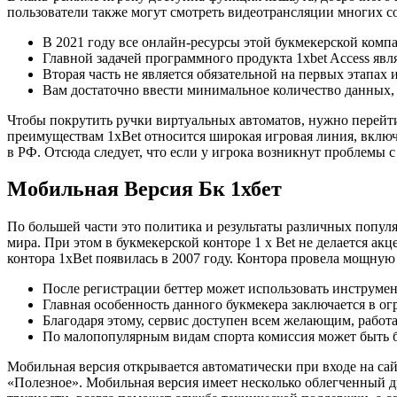
пользователи также могут смотреть видеотрансляции многих с
В 2021 году все онлайн-ресурсы этой букмекерской ком
Главной задачей программного продукта 1xbet Access яв
Вторая часть не является обязательной на первых этапах
Вам достаточно ввести минимальное количество данных, и
Чтобы покрутить ручки виртуальных автоматов, нужно перейти
преимуществам 1xBet относится широкая игровая линия, включ
в РФ. Отсюда следует, что если у игрока возникнут проблемы 
Мобильная Версия Бк 1хбет
По большей части это политика и результаты различных попул
мира. При этом в букмекерской конторе 1 x Bet не делается ак
контора 1xBet появилась в 2007 году. Контора провела мощную
После регистрации беттер может использовать инструмен
Главная особенность данного букмекера заключается в о
Благодаря этому, сервис доступен всем желающим, работ
По малопопулярным видам спорта комиссия может быть 
Мобильная версия открывается автоматически при входе на са
«Полезное». Мобильная версия имеет несколько облегченный ди