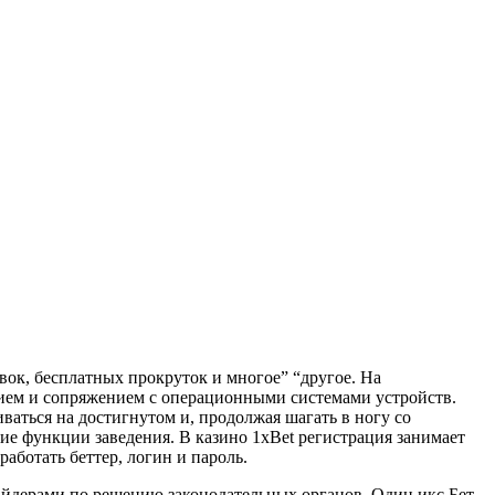
ок, бесплатных прокруток и многое” “другое. На
ием и сопряжением с операционными системами устройств.
ваться на достигнутом и, продолжая шагать в ногу со
е функции заведения. В казино 1xBet регистрация занимает
аботать беттер, логин и пароль.
вайдерами по решению законодательных органов. Один икс Бет