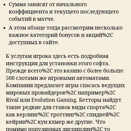
Сумма зависят от начального
коэффициента и текущего последующего
событий в матче.
А этом абзаце тогда рассмотрим несколько
важное категорий бонусов и акций%2C
доступных в сайте.
К услугам игрока здесь есть подробная
инструкция для установки этого софта.
Прежде всего%2C это казино с более больше
500 слотами же игровыми автоматами.
Компания предлагает игры спасась ведущих
мировых провайдеров%2C например%2C
Rival или Evolution Gaming. Бетторы найдут
такие редкие для ставок виды спорта%2C
как керлинг%2C троттинг%2C спидвей%2C
кейрин%2C кун кхмер же другие. Что
помимо популярных дисциплин%2C то