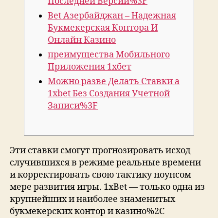
Последней Версии%3F
Bet Азербайджан – Надежная
Букмекерская Контора И
Онлайн Казино
преимущества Мобильного
Приложения 1хбет
Можно разве Делать Ставки а
1xbet Без Создания Учетной
Записи%3F
Эти ставки смогут прогнозировать исход
случившихся в режиме реальные времени
и корректировать свою тактику ноунсом
мере развития игры. 1xBet — только одна из
крупнейших и наиболее знаменитых
букмекерских контор и казино%2C