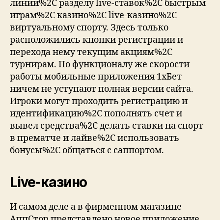
линии%2C разделу live-ставок%2C быстрым
играм%2C казино%2C live-казино%2C
виртуальному спорту. Здесь только
расположились кнопки регистрации и
перехода нему текущим акциям%2C
турнирам. По функционалу же скорости
работы мобильные приложения 1хБет
ничем не уступают полная версии сайта.
Игроки могут проходить регистрацию и
идентификацию%2C пополнять счет и
вывел средства%2C делать ставки на спорт
в прематче и лайве%2C использовать
бонусы%2C общаться с саппортом.
Live-казино
И самом деле а в фирменном магазине
АппСтор представлено новое приложение