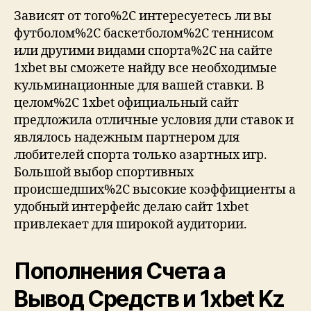
Зависят от того%2C интересуетесь ли вы
футболом%2C баскетболом%2C теннисом
или другими видами спорта%2C на сайте
1xbet вы сможете найду все необходимые
кульминационные для вашей ставки. В
целом%2C 1xbet официальный сайт
предложила отличные условия дли ставок и
являлось надежным партнером для
любителей спорта только азартных игр.
Большой выбор спортивных
происшедших%2C высокие коэффициенты а
удобный интерфейс делаю сайт 1xbet
привлекает для широкой аудитории.
Пополнения Счета а
Вывод Средств и 1xbet Kz