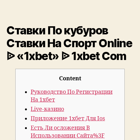
Ставки По кубуров
Ставки На Спорт Online
ᐉ «1xbet» ᐉ 1xbet Com
Content
Руководство По Регистрации
На 1хбет
Live-казино
Приложение 1хбет Для Ios
Есть Ли осложения В
Использовании Сайта%3F