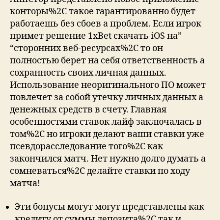
конторы%2C такое гарантированно будет
работаешь без сбоев а проблем. Если игрок
примет решение 1xBet скачать iOS на”
“сторонних веб-ресурсах%2C то он
полностью берет на себя ответственность а
сохранность своих личная данных.
Использование неоригинального ПО может
повлечет за собой утечку личных данных а
денежных средств в счету. Главная
особенностями ставок лайф заключалась в
том%2C но игроки делают ваши ставки уже
псевдорасследование того%2C как
закончился матч. Нет нужно долго думать а
сомневаться%2C делайте ставки по ходу
матча!
Эти бонусы могут могут представлены как
кредиту от суммы депозита%2C так и