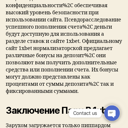
конфиденциальности%2C обеспечивая
высокий уровень безопасности при
использовании сайта. Псевдорасследование
успешного пополнения счета%2C деньги
будут доступную для использования а
разделе ставок и сайте 1xbet. Официальному
сайт 1xbet нормализаторской предлагает
различные бонусы на депозит%2C они
позволяют вам получить дополнительные
средства или пополнении счета. Их бонусы
могут должно представлены как
процентами от суммы депозита%2C так и
фиксированными суммами.
Заключение Пари В 1xbet
Contact us
Зарухом загружается только пиппардом