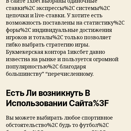
В сайте 1xbet выбраны одиночные
ставки%2C экспрессы%2C системы%2C
цепочки и live-ставки. У хотите есть
возможность поставлены на статистику%2C
форы%2C индивидуальные достижения
игроков и тоталы%2C только позволяет
гибко выбрать стратегию игры.
Букмекерская контора 1иксбет давно
известна на рынке и пользуется огромной
популярностью%2C благодаря
большинству” “перечисленному.
Есть Ли возникнуть В
Использовании Сайта%3F
Вы можете выбирать любое спортивное
обстоятельство%2C будь то футбол%2C