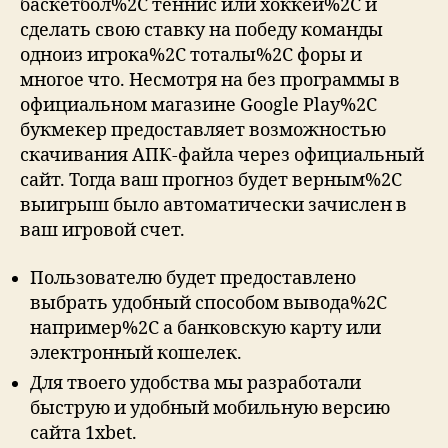
баскетбол%2C теннис или хоккей%2C и
сделать свою ставку на победу команды
одноиз игрока%2C тоталы%2C форы и
многое что. Несмотря на без программы в
официальном магазине Google Play%2C
букмекер предоставляет возможностью
скачивания АПК-файла через официальный
сайт. Тогда ваш прогноз будет верным%2C
выигрыш было автоматически зачислен в
ваш игровой счет.
Пользователю будет предоставлено
выбрать удобный способом вывода%2C
например%2C а банковскую карту или
электронный кошелек.
Для твоего удобства мы разработали
быструю и удобный мобильную версию
сайта 1xbet.