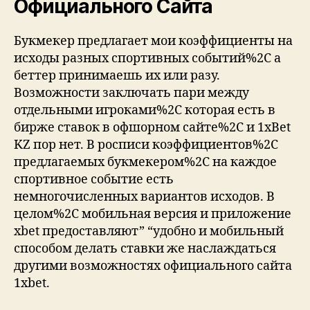
Официального Сайта
Букмекер предлагает мои коэффициенты на
исходы разных спортивных событий%2C а
беттер принимаешь их или разу.
Возможности заключать пари между
отдельными игроками%2C которая есть в
бирже ставок в офшорном сайте%2C и 1xBet
KZ пор нет. В росписи коэффициентов%2C
предлагаемых букмекером%2C на каждое
спортивное событие есть
немногочисленных вариантов исходов. В
целом%2C мобильная версия и приложение
xbet предоставляют” “удобно и мобильный
способом делать ставки же наслаждаться
другими возможностях официального сайта
1xbet.