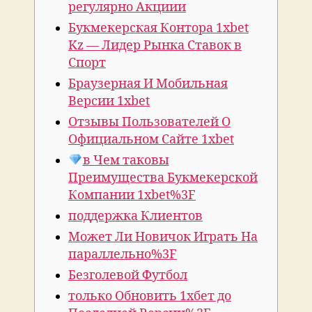
регулярно Акциии
Букмекерская Контора 1xbet
Kz — Лидер Рынка Ставок в
Спорт
Браузерная И Мобильная
Версии 1xbet
Отзывы Пользователей О
Официальном Сайте 1xbet
в Чем таковы
Преимущества Букмекерской
Компании 1xbet%3F
поддержка Клиентов
Может Ли Новичок Играть На
параллельно%3F
Безголевой Футбол
только Обновить 1хбет до