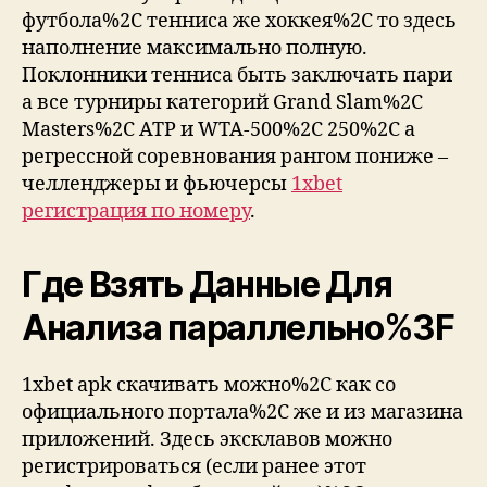
футбола%2C тенниса же хоккея%2C то здесь
наполнение максимально полную.
Поклонники тенниса быть заключать пари
а все турниры категорий Grand Slam%2C
Masters%2C ATP и WTA-500%2C 250%2C а
регрессной соревнования рангом пониже –
челленджеры и фьючерсы
1xbet
регистрация по номеру
.
Где Взять Данные Для
Анализа параллельно%3F
1xbet apk скачивать можно%2C как со
официального портала%2C же и из магазина
приложений. Здесь эксклавов можно
регистрироваться (если ранее этот