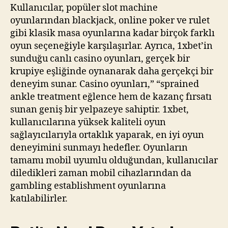
Kullanıcılar, popüler slot machine
oyunlarından blackjack, online poker ve rulet
gibi klasik masa oyunlarına kadar birçok farklı
oyun seçeneğiyle karşılaşırlar. Ayrıca, 1xbet’in
sunduğu canlı casino oyunları, gerçek bir
krupiye eşliğinde oynanarak daha gerçekçi bir
deneyim sunar. Casino oyunları,” “sprained
ankle treatment eğlence hem de kazanç fırsatı
sunan geniş bir yelpazeye sahiptir. 1xbet,
kullanıcılarına yüksek kaliteli oyun
sağlayıcılarıyla ortaklık yaparak, en iyi oyun
deneyimini sunmayı hedefler. Oyunların
tamamı mobil uyumlu olduğundan, kullanıcılar
diledikleri zaman mobil cihazlarından da
gambling establishment oyunlarına
katılabilirler.