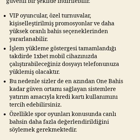
güvenli bir şekilde indirilebilir.
VIP oyuncular, özel turnuvalar,
kişiselleştirilmiş promosyonlar ve daha
yüksek oranlı bahis seçeneklerinden
yararlanabilir.
İşlem yükleme göstergesi tamamlandığı
takdirde 1xbet mobil cihazınızda
çalıştırabileceğiniz dosyayı telefonunuza
yüklemiş olacaktır.
Bu nedenle sizler de en azından One Bahis
kadar güven ortamı sağlayan sistemlere
yatırım amacıyla kredi kartı kullanımını
tercih edebilirsiniz.
Özellikle spor oyunları konusunda canlı
bahsin daha fazla değerlendirildiğini
söylemek gerekmektedir.