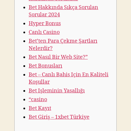
Bet Hakkında Sıkça Sorulan
Sorular 2024
Hyper Bonus
Canlı Casino
Bet’ten Para Çekme Şartları
Nelerdir?
Bet Nasıl Bir Web Site?”
Bet Bonusları
Bet – Canlı Bahis Için En Kaliteli
Koşullar
Bet Işleminin Yasallığı
“casino
Bet Kayıt
Bet Giriş – 1xbet Türkiye