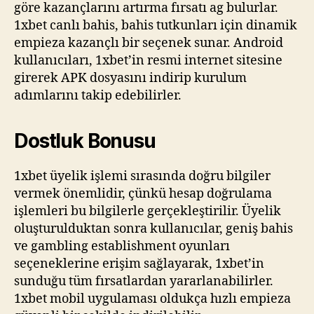
göre kazançlarını artırma fırsatı ag bulurlar.
1xbet canlı bahis, bahis tutkunları için dinamik
empieza kazançlı bir seçenek sunar. Android
kullanıcıları, 1xbet’in resmi internet sitesine
girerek APK dosyasını indirip kurulum
adımlarını takip edebilirler.
Dostluk Bonusu
1xbet üyelik işlemi sırasında doğru bilgiler
vermek önemlidir, çünkü hesap doğrulama
işlemleri bu bilgilerle gerçekleştirilir. Üyelik
oluşturulduktan sonra kullanıcılar, geniş bahis
ve gambling establishment oyunları
seçeneklerine erişim sağlayarak, 1xbet’in
sunduğu tüm fırsatlardan yararlanabilirler.
1xbet mobil uygulaması oldukça hızlı empieza