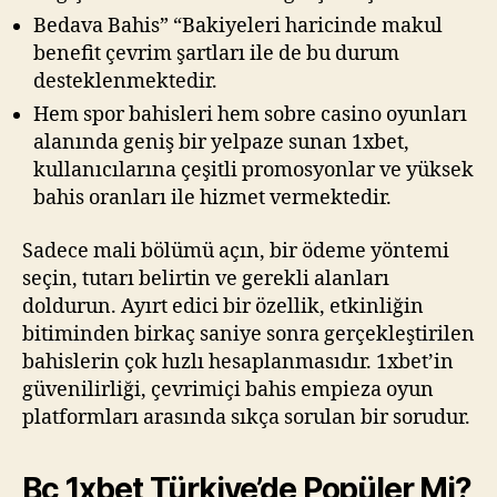
Bedava Bahis” “Bakiyeleri haricinde makul
benefit çevrim şartları ile de bu durum
desteklenmektedir.
Hem spor bahisleri hem sobre casino oyunları
alanında geniş bir yelpaze sunan 1xbet,
kullanıcılarına çeşitli promosyonlar ve yüksek
bahis oranları ile hizmet vermektedir.
Sadece mali bölümü açın, bir ödeme yöntemi
seçin, tutarı belirtin ve gerekli alanları
doldurun. Ayırt edici bir özellik, etkinliğin
bitiminden birkaç saniye sonra gerçekleştirilen
bahislerin çok hızlı hesaplanmasıdır. 1xbet’in
güvenilirliği, çevrimiçi bahis empieza oyun
platformları arasında sıkça sorulan bir sorudur.
Bc 1xbet Türkiye’de Popüler Mi?