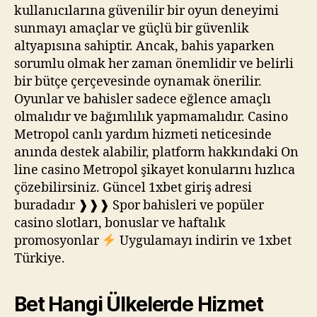
kullanıcılarına güvenilir bir oyun deneyimi
sunmayı amaçlar ve güçlü bir güvenlik
altyapısına sahiptir. Ancak, bahis yaparken
sorumlu olmak her zaman önemlidir ve belirli
bir bütçe çerçevesinde oynamak önerilir.
Oyunlar ve bahisler sadece eğlence amaçlı
olmalıdır ve bağımlılık yapmamalıdır. Casino
Metropol canlı yardım hizmeti neticesinde
anında destek alabilir, platform hakkındaki On
line casino Metropol şikayet konularını hızlıca
çözebilirsiniz. Güncel 1xbet giriş adresi
buradadır ❱❱❱ Spor bahisleri ve popüler
casino slotları, bonuslar ve haftalık
promosyonlar
Uygulamayı indirin ve 1xbet
Türkiye.
Bet Hangi Ülkelerde Hizmet