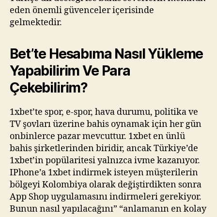
eden önemli güvenceler içerisinde
gelmektedir.
Bet’te Hesabıma Nasıl Yükleme
Yapabilirim Ve Para
Çekebilirim?
1xbet’te spor, e-spor, hava durumu, politika ve
TV şovları üzerine bahis oynamak için her gün
onbinlerce pazar mevcuttur. 1xbet en ünlü
bahis şirketlerinden biridir, ancak Türkiye’de
1xbet’in popülaritesi yalnızca ivme kazanıyor.
IPhone’a 1xbet indirmek isteyen müşterilerin
bölgeyi Kolombiya olarak değiştirdikten sonra
App Shop uygulamasını indirmeleri gerekiyor.
Bunun nasıl yapılacağını” “anlamanın en kolay