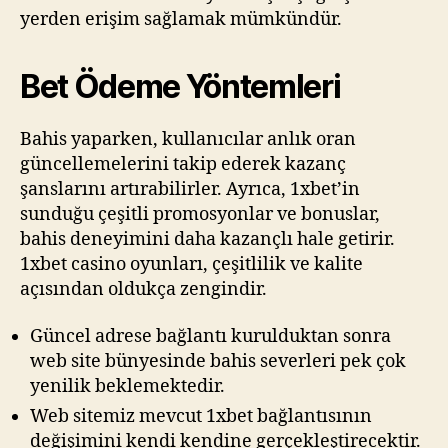
yerden erişim sağlamak mümkündür.
Bet Ödeme Yöntemleri
Bahis yaparken, kullanıcılar anlık oran
güncellemelerini takip ederek kazanç
şanslarını artırabilirler. Ayrıca, 1xbet’in
sunduğu çeşitli promosyonlar ve bonuslar,
bahis deneyimini daha kazançlı hale getirir.
1xbet casino oyunları, çeşitlilik ve kalite
açısından oldukça zengindir.
Güncel adrese bağlantı kurulduktan sonra
web site bünyesinde bahis severleri pek çok
yenilik beklemektedir.
Web sitemiz mevcut 1xbet bağlantısının
değişimini kendi kendine gerçekleştirecektir.