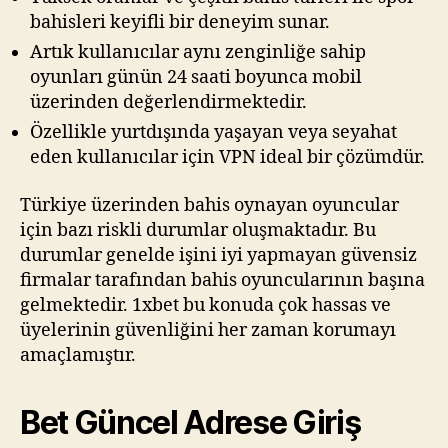
bahisleri keyifli bir deneyim sunar.
Artık kullanıcılar aynı zenginliğe sahip
oyunları günün 24 saati boyunca mobil
üzerinden değerlendirmektedir.
Özellikle yurtdışında yaşayan veya seyahat
eden kullanıcılar için VPN ideal bir çözümdür.
Türkiye üzerinden bahis oynayan oyuncular
için bazı riskli durumlar oluşmaktadır. Bu
durumlar genelde işini iyi yapmayan güvensiz
firmalar tarafından bahis oyuncularının başına
gelmektedir. 1xbet bu konuda çok hassas ve
üyelerinin güvenliğini her zaman korumayı
amaçlamıştır.
Bet Güncel Adrese Giriş