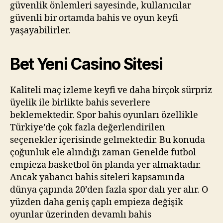
güvenlik önlemleri sayesinde, kullanıcılar
güvenli bir ortamda bahis ve oyun keyfi
yaşayabilirler.
Bet Yeni Casino Sitesi
Kaliteli maç izleme keyfi ve daha birçok sürpriz
üyelik ile birlikte bahis severlere
beklemektedir. Spor bahis oyunları özellikle
Türkiye’de çok fazla değerlendirilen
seçenekler içerisinde gelmektedir. Bu konuda
çoğunluk ele alındığı zaman Genelde futbol
empieza basketbol ön planda yer almaktadır.
Ancak yabancı bahis siteleri kapsamında
dünya çapında 20’den fazla spor dalı yer alır. O
yüzden daha geniş çaplı empieza değişik
oyunlar üzerinden devamlı bahis