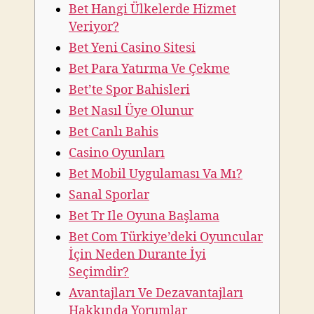
Bet Hangi Ülkelerde Hizmet
Veriyor?
Bet Yeni Casino Sitesi
Bet Para Yatırma Ve Çekme
Bet’te Spor Bahisleri
Bet Nasıl Üye Olunur
Bet Canlı Bahis
Casino Oyunları
Bet Mobil Uygulaması Va Mı?
Sanal Sporlar
Bet Tr Ile Oyuna Başlama
Bet Com Türkiye’deki Oyuncular
İçin Neden Durante İyi
Seçimdir?
Avantajları Ve Dezavantajları
Hakkında Yorumlar