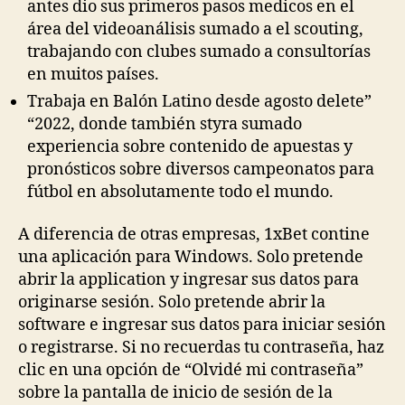
antes dio sus primeros pasos medicos en el
área del videoanálisis sumado a el scouting,
trabajando con clubes sumado a consultorías
en muitos países.
Trabaja en Balón Latino desde agosto delete”
“2022, donde también styra sumado
experiencia sobre contenido de apuestas y
pronósticos sobre diversos campeonatos para
fútbol en absolutamente todo el mundo.
A diferencia de otras empresas, 1xBet contine
una aplicación para Windows. Solo pretende
abrir la application y ingresar sus datos para
originarse sesión. Solo pretende abrir la
software e ingresar sus datos para iniciar sesión
o registrarse. Si no recuerdas tu contraseña, haz
clic en una opción de “Olvidé mi contraseña”
sobre la pantalla de inicio de sesión de la