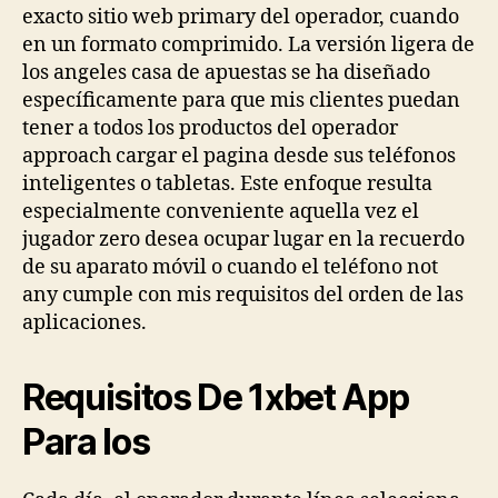
exacto sitio web primary del operador, cuando
en un formato comprimido. La versión ligera de
los angeles casa de apuestas se ha diseñado
específicamente para que mis clientes puedan
tener a todos los productos del operador
approach cargar el pagina desde sus teléfonos
inteligentes o tabletas. Este enfoque resulta
especialmente conveniente aquella vez el
jugador zero desea ocupar lugar en la recuerdo
de su aparato móvil o cuando el teléfono not
any cumple con mis requisitos del orden de las
aplicaciones.
Requisitos De 1xbet App
Para Ios