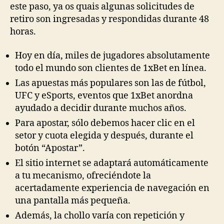
este paso, ya os quais algunas solicitudes de
retiro son ingresadas y respondidas durante 48
horas.
Hoy en día, miles de jugadores absolutamente
todo el mundo son clientes de 1xBet en línea.
Las apuestas más populares son las de fútbol,
UFC y eSports, eventos que 1xBet anordna
ayudado a decidir durante muchos años.
Para apostar, sólo debemos hacer clic en el
setor y cuota elegida y después, durante el
botón “Apostar”.
El sitio internet se adaptará automáticamente
a tu mecanismo, ofreciéndote la
acertadamente experiencia de navegación en
una pantalla más pequeña.
Además, la chollo varía con repetición y