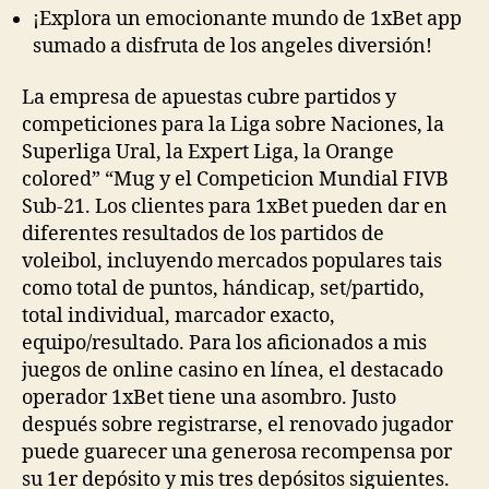
¡Explora un emocionante mundo de 1xBet app
sumado a disfruta de los angeles diversión!
La empresa de apuestas cubre partidos y
competiciones para la Liga sobre Naciones, la
Superliga Ural, la Expert Liga, la Orange
colored” “Mug y el Competicion Mundial FIVB
Sub-21. Los clientes para 1xBet pueden dar en
diferentes resultados de los partidos de
voleibol, incluyendo mercados populares tais
como total de puntos, hándicap, set/partido,
total individual, marcador exacto,
equipo/resultado. Para los aficionados a mis
juegos de online casino en línea, el destacado
operador 1xBet tiene una asombro. Justo
después sobre registrarse, el renovado jugador
puede guarecer una generosa recompensa por
su 1er depósito y mis tres depósitos siguientes.