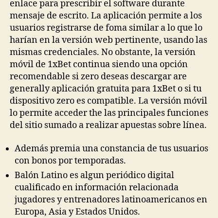
enlace para prescribir el software durante
mensaje de escrito. La aplicación permite a los
usuarios registrarse de foma similar a lo que lo
harían en la versión web pertinente, usando las
mismas credenciales. No obstante, la versión
móvil de 1xBet continua siendo una opción
recomendable si zero deseas descargar are
generally aplicación gratuita para 1xBet o si tu
dispositivo zero es compatible. La versión móvil
lo permite acceder the las principales funciones
del sitio sumado a realizar apuestas sobre línea.
Además premia una constancia de tus usuarios
con bonos por temporadas.
Balón Latino es algun periódico digital
cualificado en información relacionada
jugadores y entrenadores latinoamericanos en
Europa, Asia y Estados Unidos.