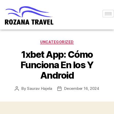
UNCATEGORIZED
1xbet App: Cómo
Funciona En Ios Y
Android
By
Saurav Hajela
December 16, 2024