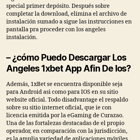
special primer depósito. Después sobre
completar la download, elimina el archivo de
instalación sumado a sigue las instrucciones en
pantalla pra proceder con los angeles
instalación.
– ¿cómo Puedo Descargar Los
Angeles 1xbet App Afin De Ios?
Además, 1xBet se encuentra disponible seja
para Android asi como para IOS en su sitio
website oficial. Todo disadvantage el respaldo
sobre su sitio internet oficial, que ie con
licencia emitida por la eGaming de Curazao.
Una de las fortalezas destacadas de el propio
operador, en comparación con la jurisdicción,
es la amplia variedad de aplicaciones móviles