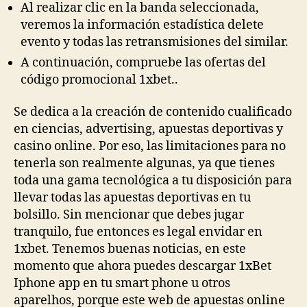
Al realizar clic en la banda seleccionada,
veremos la información estadística delete
evento y todas las retransmisiones del similar.
A continuación, compruebe las ofertas del
código promocional 1xbet..
Se dedica a la creación de contenido cualificado
en ciencias, advertising, apuestas deportivas y
casino online. Por eso, las limitaciones para no
tenerla son realmente algunas, ya que tienes
toda una gama tecnológica a tu disposición para
llevar todas las apuestas deportivas en tu
bolsillo. Sin mencionar que debes jugar
tranquilo, fue entonces es legal envidar en
1xbet. Tenemos buenas noticias, en este
momento que ahora puedes descargar 1xBet
Iphone app en tu smart phone u otros
aparelhos, porque este web de apuestas online