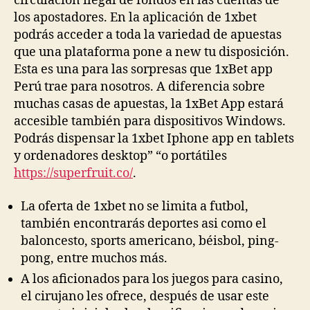
circulación ilegal de fondos en las cuentas de
los apostadores. En la aplicación de 1xbet
podrás acceder a toda la variedad de apuestas
que una plataforma pone a new tu disposición.
Esta es una para las sorpresas que 1xBet app
Perú trae para nosotros. A diferencia sobre
muchas casas de apuestas, la 1xBet App estará
accesible también para dispositivos Windows.
Podrás dispensar la 1xbet Iphone app en tablets
y ordenadores desktop” “o portátiles
https://superfruit.co/
.
La oferta de 1xbet no se limita a futbol,
también encontrarás deportes asi como el
baloncesto, sports americano, béisbol, ping-
pong, entre muchos más.
A los aficionados para los juegos para casino,
el cirujano les ofrece, después de usar este