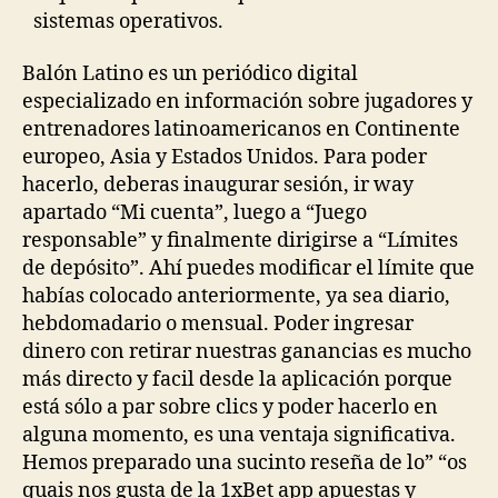
sistemas operativos.
Balón Latino es un periódico digital
especializado en información sobre jugadores y
entrenadores latinoamericanos en Continente
europeo, Asia y Estados Unidos. Para poder
hacerlo, deberas inaugurar sesión, ir way
apartado “Mi cuenta”, luego a “Juego
responsable” y finalmente dirigirse a “Límites
de depósito”. Ahí puedes modificar el límite que
habías colocado anteriormente, ya sea diario,
hebdomadario o mensual. Poder ingresar
dinero con retirar nuestras ganancias es mucho
más directo y facil desde la aplicación porque
está sólo a par sobre clics y poder hacerlo en
alguna momento, es una ventaja significativa.
Hemos preparado una sucinto reseña de lo” “os
quais nos gusta de la 1xBet app apuestas y