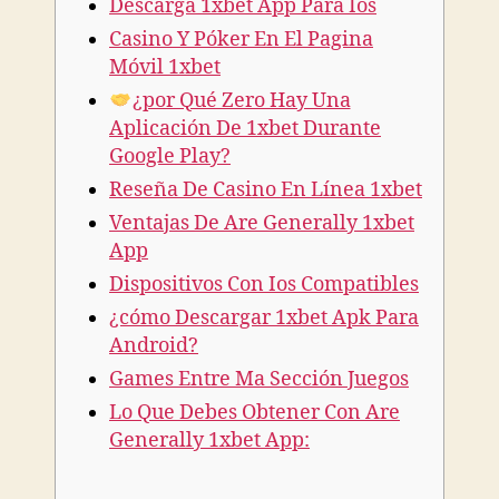
Descarga 1xbet App Para Ios
Casino Y Póker En El Pagina
Móvil 1xbet
¿por Qué Zero Hay Una
Aplicación De 1xbet Durante
Google Play?
Reseña De Casino En Línea 1xbet
Ventajas De Are Generally 1xbet
App
Dispositivos Con Ios Compatibles
¿cómo Descargar 1xbet Apk Para
Android?
Games Entre Ma Sección Juegos
Lo Que Debes Obtener Con Are
Generally 1xbet App: