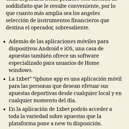
soddisfatto que le resulte conveniente, por lo
que cuanto más amplia sea los angeles
selección de instrumentos financieros que
destina el operador, sobresaliente.
Además de las aplicaciones móviles para
dispositivos Android e iOS, una casa de
apuestas también ofrece un software
especializado para usuarios de Home
windows.
La 1xbet” “iphone app es una aplicación móvil
para las personas que desean efetuar sus
apuestas deportivas desde cualquier local y en
cualquier momento del día.
En la aplicación de 1xbet podrás acceder a
toda la variedad sobre apuestas que la
plataforma pone a new tu disposición.