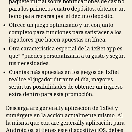
paquete inicial sobre bonificaciones de casino
para los primeros cuatro depósitos, obtener un
bono para recarga por el décimo depósito.
Ofrece un juego optimizado y un conjunto
completo para funciones para satisfacer a los
jugadores que hacen apuestas en línea.
Otra característica especial de la 1xBet app es
que” “puedes personalizarla a tu gusto y según
tus necesidades.
Cuantas más apuestas en los juegos de 1xBet
realice el jugador durante el día, mayores
serán tus posibilidades de obtener un ingreso
extra dentro para esta promoción.
Descarga are generally aplicación de 1xBet y
sumérgete en la acción actualmente mismo. Al
la misma que con are generally aplicación para
Android os, si tienes este dispositivo iOS, debes