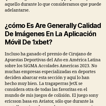
aquello durante lo que consideramos que puede
adelantarse.
¿cómo Es Are Generally Calidad
De Imágenes En La Aplicación
Móvil De 1xbet?
Incluso ha ganado el premio de Cirujano de
Apuestas Deportivas del Año en América Latina
sobre los SiGMA Accolades Americas 2023. No
muchas empresas especializadas en deportes
deciden abarcar esta sección y aquí lo han
hecho muy bien. La tragaperras JetX se
considera otra de todas las favoritas en el
mundo de mis juegos de colisión. El juego sony
ericsson basa en Aviator, sólo que durante la