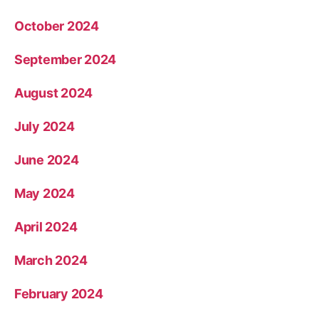
October 2024
September 2024
August 2024
July 2024
June 2024
May 2024
April 2024
March 2024
February 2024