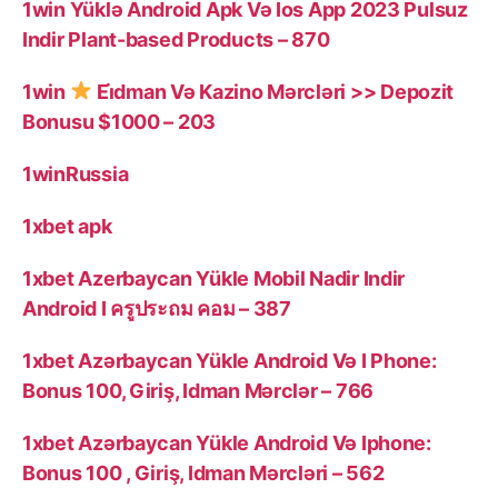
1win Yüklə Android Apk Və Ios App 2023 Pulsuz
Indir Plant-based Products – 870
1win
Ei̇dman Və Kazino Mərcləri >> Depozit
Bonusu $1000 – 203
1winRussia
1xbet apk
1xbet Azerbaycan Yükle Mobil Nadir Indir
Android I ครูประถม คอม – 387
1xbet Azərbaycan Yükle Android Və I Phone:
Bonus 100, Giriş, Idman Mərclər – 766
1xbet Azərbaycan Yükle Android Və Iphone:
Bonus 100 , Giriş, Idman Mərcləri – 562