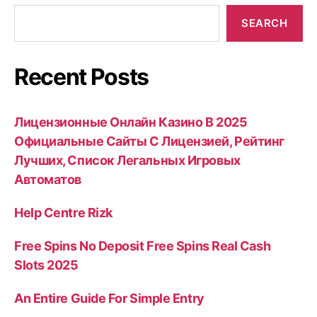
SEARCH
Recent Posts
Лицензионные Онлайн Казино В 2025
Официальные Сайты С Лицензией, Рейтинг
Лучших, Список Легальных Игровых
Автоматов
Help Centre Rizk
Free Spins No Deposit Free Spins Real Cash
Slots 2025
An Entire Guide For Simple Entry