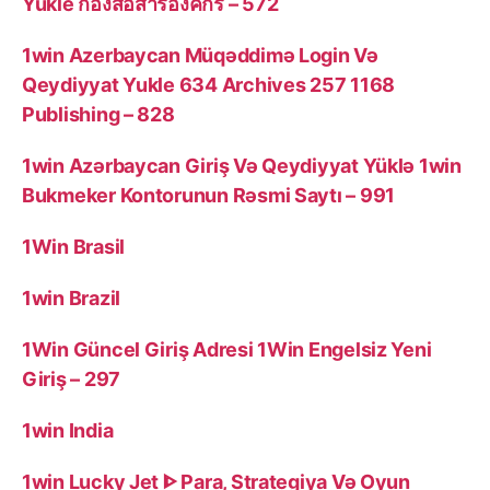
Yukle กองสื่อสารองค์กร – 572
1win Azerbaycan Müqəddimə Login Və
Qeydiyyat Yukle 634 Archives 257 1168
Publishing – 828
1win Azərbaycan Giriş Və Qeydiyyat Yüklə 1win
Bukmeker Kontorunun Rəsmi Saytı – 991
1Win Brasil
1win Brazil
1Win Güncel Giriş Adresi 1Win Engelsiz Yeni
Giriş – 297
1win India
1win Lucky Jet ᐈ Para, Strategiya Və Oyun