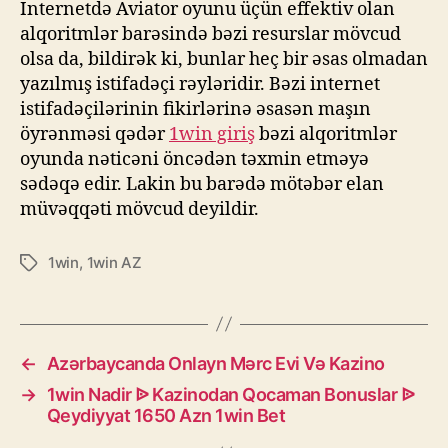
İnternetdə Aviator oyunu üçün effektiv olan
alqoritmlər barəsində bəzi resurslar mövcud
olsa da, bildirək ki, bunlar heç bir əsas olmadan
yazılmış istifadəçi rəyləridir. Bəzi internet
istifadəçilərinin fikirlərinə əsasən maşın
öyrənməsi qədər
1win giriş
bəzi alqoritmlər
oyunda nəticəni öncədən təxmin etməyə
sədəqə edir. Lakin bu barədə mötəbər elan
müvəqqəti mövcud deyildir.
1win
,
1win AZ
←
Azərbaycanda Onlayn Mərc Evi Və Kazino
→
1win Nadir ᐉ Kazinodan Qocaman Bonuslar ᐉ
Qeydiyyat 1650 Azn 1win Bet