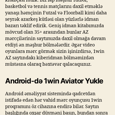
kitabçası mülk. Biz lap məşhur futbol, ​​
basketbol və tennis matçlarını daxil etməklə
yanaşı həmçinin Futzal və Floorball kimi daha
seyrək azarkeş kütləsi olan yüzlərlə idman
bazarı təklif edirik. Geniş idman kitabımızda
mövcud olan 35+ arasından bunlar AZ
mərcçilərinin saytımızda daxil olmağa davam
etdiyi ən məşhur bölmələrdir. Əgər video
oyunlara mərc görmək sizin işinizdirsə, 1win
AZ saytındakı kiberidman bölməmizdən
müstəsna olaraq bəxtəvər qalacaqsınız.
Android-də 1win Aviator Yukle
Android əməliyyat sistemində qadcetdən
istifadə edən hər vahid mərc oyunçusu 1win
proqramını öz cihazına endirə bilər. Saytın
başlığında oxşar düyməni basın, bundan sonra