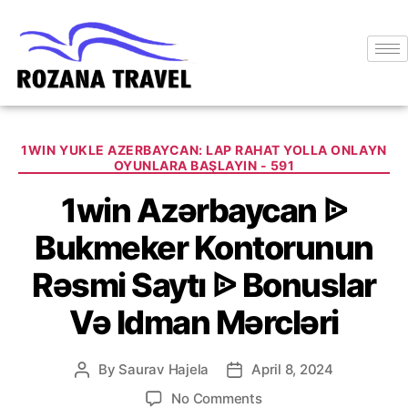
1WIN YUKLE AZERBAYCAN: LAP RAHAT YOLLA ONLAYN
OYUNLARA BAŞLAYIN - 591
1win Azərbaycan ᐉ
Bukmeker Kontorunun
Rəsmi Saytı ᐉ Bonuslar
Və Idman Mərcləri
By
Saurav Hajela
April 8, 2024
No Comments