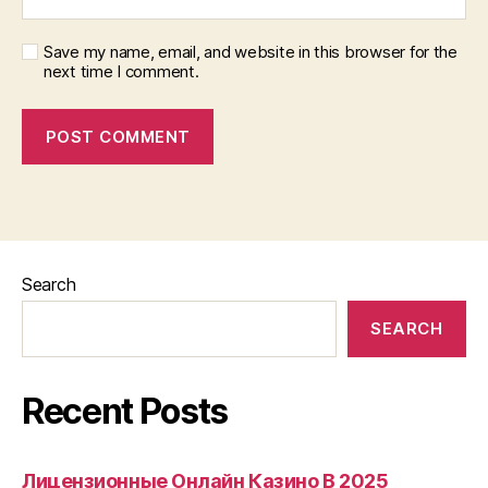
Save my name, email, and website in this browser for the
next time I comment.
Search
SEARCH
Recent Posts
Лицензионные Онлайн Казино В 2025