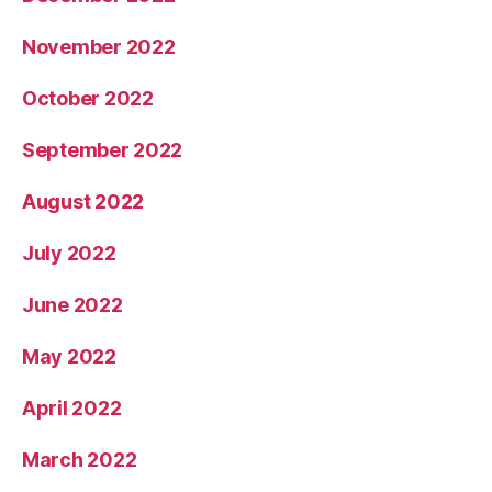
November 2022
October 2022
September 2022
August 2022
July 2022
June 2022
May 2022
April 2022
March 2022