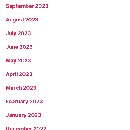
September 2023
August 2023
July 2023
June 2023
May 2023
April 2023
March 2023
February 2023
January 2023
December 2022