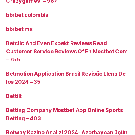
Crazygames" – 967
bbrbet colombia
bbrbet mx
Betclic And Even Expekt Reviews Read
Customer Service Reviews Of En Mostbet Com
– 755
Betmotion Application Brasil Revisão Llena De
Ios 2024 – 35
Bettilt
Betting Company Mostbet App Online Sports
Betting – 403
Betway Kazino Analizi 2024-️ Azərbaycan üçün