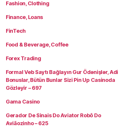
Fashion, Clothing
Finance, Loans
FinTech
Food & Beverage, Coffee
Forex Trading
Formal Veb Saytı Bağlayın️ Gur Ödənişlər, Adi
Bonuslar, Bütün Bunlar Sizi Pin Up Casinoda
Gözləyir – 697
Gama Casino
Gerador De Sinais Do Aviator Robô Do
Aviãozinho – 625