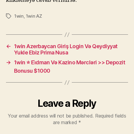
klikləməyə cavab vermirsə.
1win
,
1win AZ
←
1win Azerbaycan Giriş Login Və Qeydiyyat
Yukle Ebiz Prima Nusa
→
1win ⭐ Ei̇dman Və Kazino Mərcləri >> Depozit
Bonusu $1000
Leave a Reply
Your email address will not be published.
Required fields
are marked
*