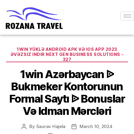
1WIN YÜKLƏ ANDROID APK VƏ IOS APP 2023
ƏVƏZSIZ INDIR NEXT GEN BUSINESS SOLUTIONS -
327
1win Azərbaycan ᐉ
Bukmeker Kontorunun
Formal Saytı ᐉ Bonuslar
Və Idman Mərcləri
By
Saurav Hajela
March 10, 2024