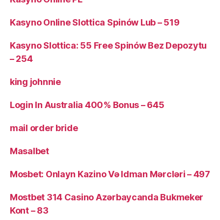
Kasyno Online Slottica Spinów Lub – 519
Kasyno Slottica: 55 Free Spinów Bez Depozytu
– 254
king johnnie
Login In Australia 400% Bonus – 645
mail order bride
Masalbet
Mosbet: Onlayn Kazino Və Idman Mərcləri – 497
Mostbet 314 Casino Azərbaycanda Bukmeker
Kont – 83