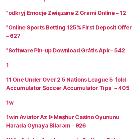
"odkryj Emocje Związane Z Grami Online – 12
"Online Sports Betting 125% First Deposit Offer
– 627
"Software Pin-up Download Grátis Apk – 542
1
11 One Under Over 2 5 Nations League 5-fold
Accumulator Soccer Accumulator Tips" – 405
1w
1win Aviator Az ᐉ Məşhur Casino Oyununu
Harada Oynaya Bilərəm – 926