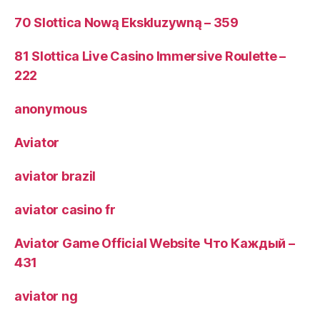
70 Slottica Nową Ekskluzywną – 359
81 Slottica Live Casino Immersive Roulette –
222
anonymous
Aviator
aviator brazil
aviator casino fr
Aviator Game Official Website Что Каждый –
431
aviator ng