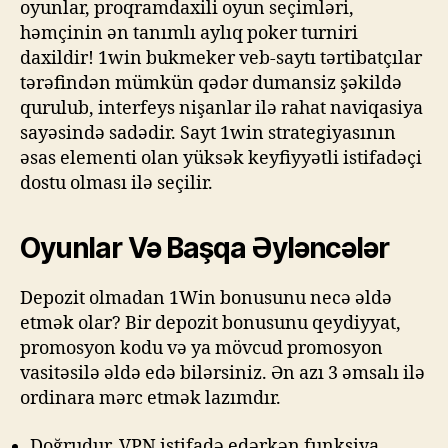
oyunlar, proqramdaxili oyun seçimləri,
həmçinin ən tanımlı aylıq poker turniri
daxildir! 1win bukmeker veb-saytı tərtibatçılar
tərəfindən mümkün qədər dumansiz şəkildə
qurulub, interfeys nişanlar ilə rahat naviqasiya
sayəsində sadədir. Sayt 1win strategiyasının
əsas elementi olan yüksək keyfiyyətli istifadəçi
dostu olması ilə seçilir.
Oyunlar Və Başqa Əyləncələr
Depozit olmadan 1Win bonusunu necə əldə
etmək olar? Bir depozit bonusunu qeydiyyat,
promosyon kodu və ya mövcud promosyon
vasitəsilə əldə edə bilərsiniz. Ən azı 3 əmsalı ilə
ordinara mərc etmək lazımdır.
Doğrudur, VPN istifadə edərkən funksiya