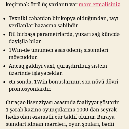
keçirmək ötrü üç variantı var
mərc etməlisiniz
.
Texniki cəhətdən bir kopya olduğundan, tayı
verilənlər bazasına sahibdir.
Dil birbaşa parametrlərdə, yuxarı sağ küncdə
dəyişilə bilər.
1Wın-də ümumən əsas ödəniş sistemləri
mövcuddur.
Ancaq gəldiyi vaxt, quraşdırılmış sistem
üzərində işləyəcəklər.
Ən sonda, 1Win bonuslarının son növü dövri
promosyonlardır.
Curaçao lisenziyası əsasında fəaliyyət göstərir.
1 şərab kazino oyunçularına 1000-dən seyrək
hədis olan əzəmətli cür təklif olunur. Buraya
standart idman mərcləri, oyun şouları, bədii