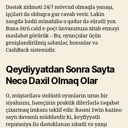
Dəstək xidməti 24/7 mövcud olmaqla yanaşı,
işçiləri də olduqca gur cavab verir. Lakin
zəngdə bədii müsahibə o qədər də sürətli yox.
Buna ötrü cəld e-poçt ünvanımıza xitab etməyi
məsləhət görürük – Bu, oyunçular üçün
genişləndirilmiş səhmlər, bonuslar və
CashBack sistemidir.
Qeydiyyatdan Sonra Sayta
Necə Daxil Olmaq Olar
O, müştərilərə stolüstü oyunların uzun bir
siyahısını, həmçinin praktik dilerlərlə rəqabət
çixarmaq imkanı təklif edir. Rəsmi 1win kazino
saytı davamlı müddətdir ki, keyfiyyətli
reputasiya ilə dəstəklənən isbatli və yaxşı