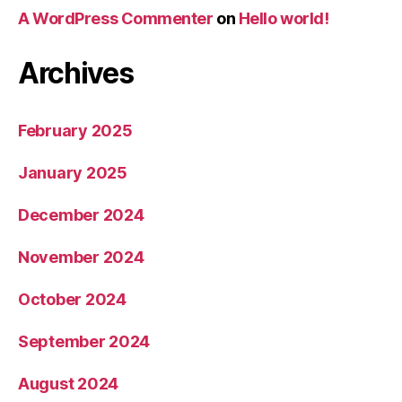
A WordPress Commenter
on
Hello world!
Archives
February 2025
January 2025
December 2024
November 2024
October 2024
September 2024
August 2024