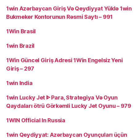
1win Azərbaycan Giriş Və Qeydiyyat Yüklə 1win
Bukmeker Kontorunun Rəsmi Saytı – 991
1Win Brasil
1win Brazil
1Win Güncel Giriş Adresi 1Win Engelsiz Yeni
Giriş – 297
1win India
1win Lucky Jet ᐈ Para, Strategiya Və Oyun
Qaydaları ötrü Görkəmli Lucky Jet Oyunu – 979
1WIN Official In Russia
1win Qeydiyyat: Azərbaycan Oyunçuları üçün