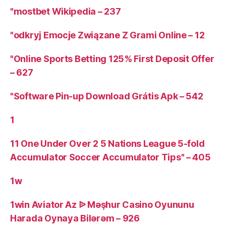
"mostbet Wikipedia – 237
"odkryj Emocje Związane Z Grami Online – 12
"Online Sports Betting 125% First Deposit Offer
– 627
"Software Pin-up Download Grátis Apk – 542
1
11 One Under Over 2 5 Nations League 5-fold
Accumulator Soccer Accumulator Tips" – 405
1w
1win Aviator Az ᐉ Məşhur Casino Oyununu
Harada Oynaya Bilərəm – 926