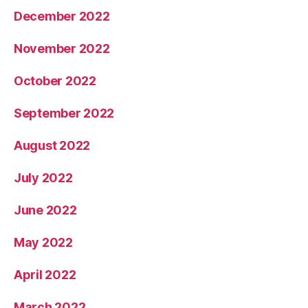
December 2022
November 2022
October 2022
September 2022
August 2022
July 2022
June 2022
May 2022
April 2022
March 2022