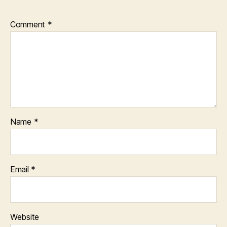
Comment
*
Name
*
Email
*
Website