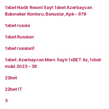
1xbet Nadir Rəsmi Sayt 1xbet Azərbaycan
Bukmeker Kontoru, Bonuslar, Apk – 979
1xbet russia
1xbet Russian
1xbet russian1
1xbet: Azərbaycan Mərc Saytı 1xBET Az, 1xbet
mobi 2023 – 38
22bet
22bet IT
3