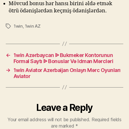
Mövcud bonus hər hansı birini əldə etmək
ötrü ödənişlərdən keçmiş ödənişlərdən.
1win
,
1win AZ
←
1win Azərbaycan ᐉ Bukmeker Kontorunun
Formal Saytı ᐉ Bonuslar Və Idman Mərcləri
→
1win Aviator Azerbaijan Onlayn Mərc Oyunları
Aviator
Leave a Reply
Your email address will not be published.
Required fields
are marked
*