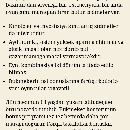
baxımından əlverişli bir. Üst menyuda bir anda
oyunçunu maraqlandıran bütün bölmələr var.
Kinoteatr və investisiya kimi artıq xidmətlər
də mövcuddur.
Aydındır ki, sistem yüksək aparma ehtimalı və
əksik əmsalı olan mərclərdə pul
qazanmamağa macal verməyəcəkdir.
Eyni kombinasiya iki dönüm istifadə edilə
bilməz.
Bukmekerin əsl bonuslarına ötrü şirkətlərlə
yeni oyunçular səxavətli.
ДBu məzmun 18 yaşdan yuxarı istifadəçilər
ötrü nəzərdə tutulub. Bukmeker kontorunun
bonus proqramı tez-tez betterdə daha çox
marağı doğurur. Fərqli təşkilatlar bonuslar,