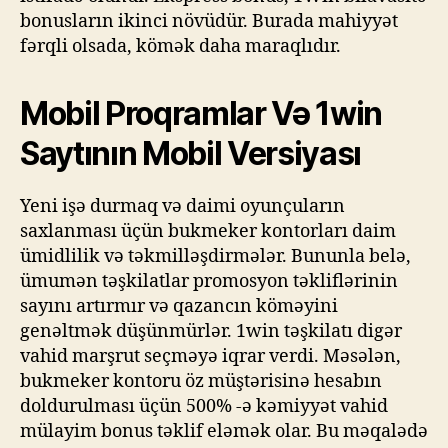
bonusların ikinci növüdür. Burada mahiyyət
fərqli olsada, kömək daha maraqlıdır.
Mobil Proqramlar Və 1win
Saytının Mobil Versiyası
Yeni işə durmaq və daimi oyunçuların
saxlanması üçün bukmeker kontorları daim
ümidlilik və təkmilləşdirmələr. Bununla belə,
ümumən təşkilatlar promosyon təkliflərinin
sayını artırmır və qazancın köməyini
genəltmək düşünmürlər. 1win təşkilatı digər
vahid marşrut seçməyə iqrar verdi. Məsələn,
bukmeker kontoru öz müştərisinə hesabın
doldurulması üçün 500% -ə kəmiyyət vahid
mülayim bonus təklif eləmək olar. Bu məqalədə