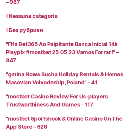
– 987
! Nessuna categoria
! Без рубрики
"Fifa Bet365 Ao Palpitante Banca Inicial 14k
Playpix #mostbet 25 05 23 Vamos Forrar!" –
847
"gmina Nowa Sucha Holiday Rentals & Homes
Masovian Voivodeship, Poland" – 41
"mostbet Casino Review For Us-players
Trustworthiness And Games – 117
"‎mostbet Sportsbook & Online Casino On The
App Store – 626