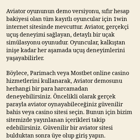
Aviator oyununun demo versiyonu, sıfır hesap
bakiyesi olan tüm kayıtlı oyuncular için 1win
internet sitesinde mevcuttur. Aviator, gerçekçi
uçuş deneyimi sağlayan, detaylı bir uçak
simülasyonu oyunudur. Oyuncular, kalkıştan
inişe kadar her aşamada uçuş deneyimlerini
yaşayabilirler.
Böylece, Parimach veya Mostbet online casino
hizmetlerini kullanarak, Aviator demosunu
herhangi bir para harcamadan
deneyebilirsiniz. Öncelikli olarak gerçek
parayla aviator oynayabileceğiniz güvenilir
bahis veya casino sitesi seçin. Bunun için bizim
sitemizde yayınlanan içerikleri takip
edebilirsiniz. Güvenilir bir aviator sitesi
bulduktan sonra üye olup giriş yapın.