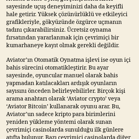
sayesinde uçuş deneyiminizi daha da keyifli
hale getirir. Yüksek çözünürlüklü ve etkileyici
grafikleriyle, gökyüzünde özgürce uçmanın
tadını çıkarabilirsiniz. Ücretsiz oynama
fırsatından yararlanmak için çevrimiçi bir
kumarhaneye kayıt olmak gerekli değildir.
Aviator’ın Otomatik Oynatma işlevi ise oyun içi
bahis sürecini otomatikleştirir. Bu ayar
sayesinde, oyuncular manuel olarak bahis
yapmadan katılacakları ardışık oyunların
sayısını önceden belirleyebilirler. Birçok kişi
arama anahtarı olarak ‘Aviator crypto’ veya
‘Aviator Bitcoin’ kullanarak oyunu arar. Bu,
Aviator’un sadece kripto para birimlerini
yeniden yükleme yöntemi olarak sunan
çevrimiçi casinolarda sunulduğu ilk günlere
atıfta bulunur. Bazı çevrimiçi casinolarda diğer