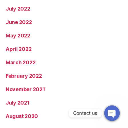
July 2022
June 2022
May 2022
April 2022
March 2022
February 2022
November 2021
July 2021
Contact us
August 2020