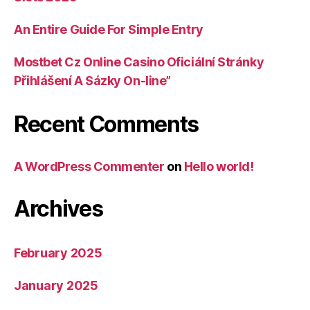
An Entire Guide For Simple Entry
Mostbet Cz Online Casino Oficiální Stránky
Přihlášení A Sázky On-line”
Recent Comments
A WordPress Commenter
on
Hello world!
Archives
February 2025
January 2025