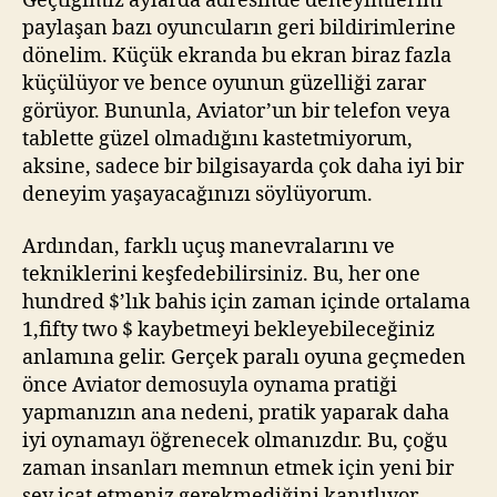
Geçtiğimiz aylarda adresinde deneyimlerini
paylaşan bazı oyuncuların geri bildirimlerine
dönelim. Küçük ekranda bu ekran biraz fazla
küçülüyor ve bence oyunun güzelliği zarar
görüyor. Bununla, Aviator’un bir telefon veya
tablette güzel olmadığını kastetmiyorum,
aksine, sadece bir bilgisayarda çok daha iyi bir
deneyim yaşayacağınızı söylüyorum.
Ardından, farklı uçuş manevralarını ve
tekniklerini keşfedebilirsiniz. Bu, her one
hundred $’lık bahis için zaman içinde ortalama
1,fifty two $ kaybetmeyi bekleyebileceğiniz
anlamına gelir. Gerçek paralı oyuna geçmeden
önce Aviator demosuyla oynama pratiği
yapmanızın ana nedeni, pratik yaparak daha
iyi oynamayı öğrenecek olmanızdır. Bu, çoğu
zaman insanları memnun etmek için yeni bir
şey icat etmeniz gerekmediğini kanıtlıyor.