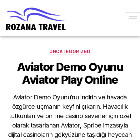
UNCATEGORIZED
Aviator Demo Oyunu
Aviator Play Online
Aviator Demo Oyunu’nu indirin ve havada
özgürce uçmanın keyfini çıkarın. Havacılık
tutkunları ve on line casino severler için özel
olarak tasarlanan Aviator, Spribe imzasıyla
dijital casinoların gökyüzüne taşıdığı heyecan