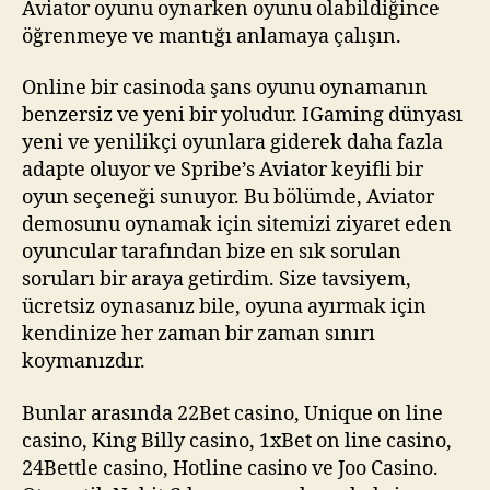
Aviator oyunu oynarken oyunu olabildiğince
öğrenmeye ve mantığı anlamaya çalışın.
Online bir casinoda şans oyunu oynamanın
benzersiz ve yeni bir yoludur. IGaming dünyası
yeni ve yenilikçi oyunlara giderek daha fazla
adapte oluyor ve Spribe’s Aviator keyifli bir
oyun seçeneği sunuyor. Bu bölümde, Aviator
demosunu oynamak için sitemizi ziyaret eden
oyuncular tarafından bize en sık sorulan
soruları bir araya getirdim. Size tavsiyem,
ücretsiz oynasanız bile, oyuna ayırmak için
kendinize her zaman bir zaman sınırı
koymanızdır.
Bunlar arasında 22Bet casino, Unique on line
casino, King Billy casino, 1xBet on line casino,
24Bettle casino, Hotline casino ve Joo Casino.