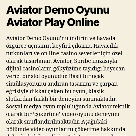
Aviator Demo Oyunu
Aviator Play Online
Aviator Demo Oyunu’nu indirin ve havada
özgürce uçmanın keyfini çıkarın. Havacılık
tutkunları ve on line casino severler için özel
olarak tasarlanan Aviator, Spribe imzasıyla
dijital casinoların gökyüzüne taşıdığı heyecan
verici bir slot oyunudur. Basit bir uçak
simülasyonunu andıran tasarımı ve çarpan
eğrisiyle dikkat çeken bu oyun, klasik
slotlardan farklı bir deneyim sunmaktadır.
Sosyal medya oyun topluluğunda Aviator teknik
olarak bir ‘çökertme’ video oyunu deneyimi
olarak sınıflandırılmaktadır. Aşağıdaki
bölümde video oyunlarını çökertme hakkında