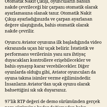
Otomatik Nakit Çıkışı, oyuncuların bahsin
nakde çevrileceği bir çarpanı otomatik olarak
ayarlamasına olanak tanır. Otomatik Nakit
Çıkışı ayarladığınızda ve çarpan ayarlanan
değere ulaştığında, bahis otomatik olarak
nakde çevrilir.
Oyuncu Aviator oyununa ilk başladığında video
ekranında uçan bir uçak belirir. İstatistik ve
performans verilerinin yanı sıra ihtiyaç
duyacakları kontrollere erişebilecekler ve
bahis oynayıp karar verebilecekler. Diğer
oyunlarda olduğu gibi, Aviator oyuncuları da
oyuna takma isimler verme eğilimindedir.
İnsanların Aviator’dan uçak oyunu olarak
bahsettiğini sık sık duyarsınız.
97’lik RTP değeri de demo sürümünden gerçek