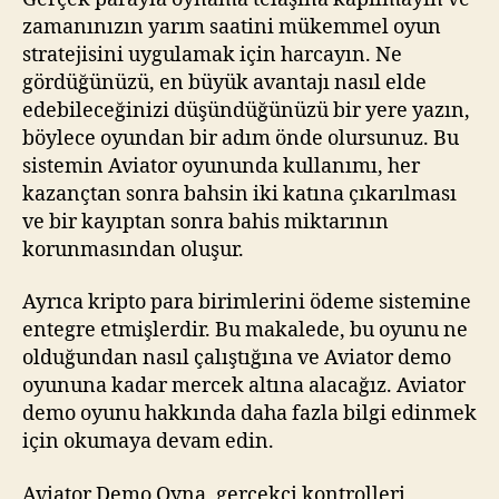
zamanınızın yarım saatini mükemmel oyun
stratejisini uygulamak için harcayın. Ne
gördüğünüzü, en büyük avantajı nasıl elde
edebileceğinizi düşündüğünüzü bir yere yazın,
böylece oyundan bir adım önde olursunuz. Bu
sistemin Aviator oyununda kullanımı, her
kazançtan sonra bahsin iki katına çıkarılması
ve bir kayıptan sonra bahis miktarının
korunmasından oluşur.
Ayrıca kripto para birimlerini ödeme sistemine
entegre etmişlerdir. Bu makalede, bu oyunu ne
olduğundan nasıl çalıştığına ve Aviator demo
oyununa kadar mercek altına alacağız. Aviator
demo oyunu hakkında daha fazla bilgi edinmek
için okumaya devam edin.
Aviator Demo Oyna, gerçekçi kontrolleri