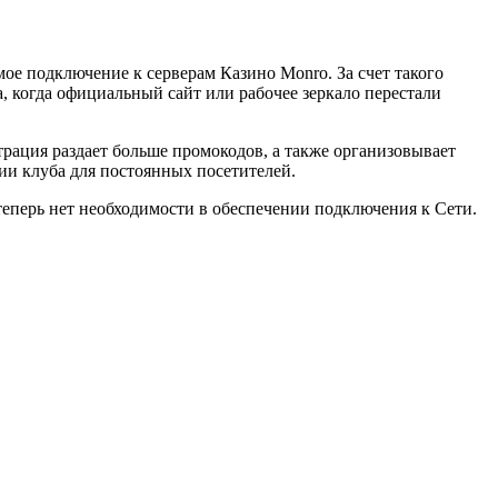
ое подключение к серверам Казино Monro. За счет такого
, когда официальный сайт или рабочее зеркало перестали
рация раздает больше промокодов, а также организовывает
и клуба для постоянных посетителей.
теперь нет необходимости в обеспечении подключения к Сети.