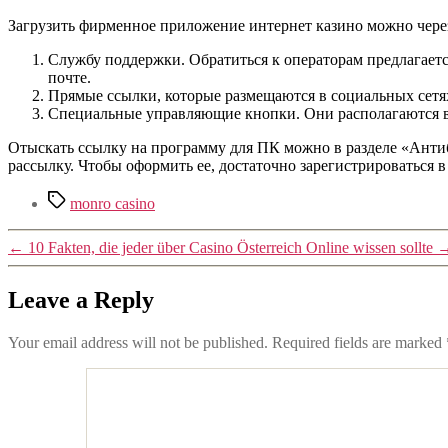
Загрузить фирменное приложение интернет казино можно чере
Службу поддержки. Обратиться к операторам предлагаетс
почте.
Прямые ссылки, которые размещаются в социальных сетях
Специальные управляющие кнопки. Они располагаются в 
Отыскать ссылку на программу для ПК можно в разделе «Анти
рассылку. Чтобы оформить ее, достаточно зарегистрироваться
monro casino
←
10 Fakten, die jeder über Casino Österreich Online wissen sollte
Leave a Reply
Your email address will not be published.
Required fields are marked