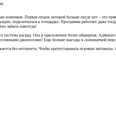
ов;
 новичков. Первая опция, которой больше нигде нет – это прям
уации, подключаться к площадке. Программа работает даже тогда
ено забыть навсегда!
то система наград. Она в приложении более обширная. Админист
ссивными джекпотами! Еще больше выгоды в скачиваемой верси
ается без интернета. Чтобы протестировать игровые автоматы, 