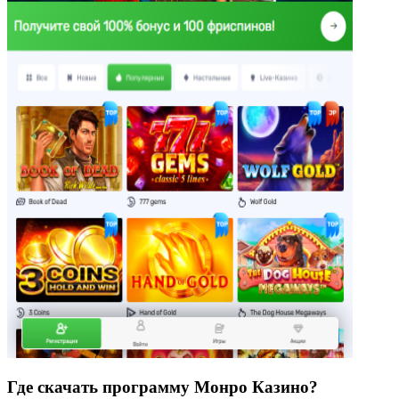
Где скачать программу Монро Казино?