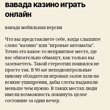
вавада казино играть
онлайн
вавада мобильная версия
Что вы представляете себе, когда слышите
слово "казино" или "игровые автоматы".
Точно это какое-то неприятное место, где
вас обязательно обманут, как только вы
зазеваетесь. Такой стереотип появился не
просто так. В 90-ые неподконтрольные
никому обладатели игровых залов шли на
всякие ухищрения, дабы слоты выдавали
меньше чем нужно. В таких местах люди
имели возможность покинуть целое
состояние за один вечер.