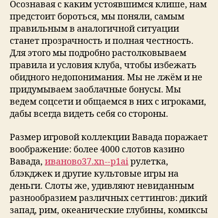
Осознавая с каким устоявшимся клише, нам
предстоит бороться, мы поняли, самым
правильным в аналогичной ситуации
станет прозрачность и полная честность.
Для этого мы подробно растолковываем
правила и условия клуба, чтобы избежать
обидного недопонимания. Мы не лжём и не
придумываем заоблачные бонусы. Мы
ведем соцсети и общаемся в них с игроками,
дабы всегда видеть себя со стороны.
Размер игровой коллекции Вавада поражает
воображение: более 4000 слотов казино
Вавада,
иваново37.xn--p1ai
рулетка,
блэкджек и другие культовые игры на
деньги. Слоты же, удивляют невиданным
разнообразием различных сеттингов: дикий
запад, рим, океанические глубины, комиксы