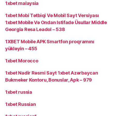
1xbet malaysia
1xbet Mobi Tətbiqi Və Mobil Sayt Versiyası
1xbet Mobile Və Ondan Istifadə Üsullar Middle
Georgia Resa Leadol – 538
1XBET Mobile APK Smartfon proqramını
yükləyin – 455
1xbet Morocco
1xbet Nadir Rəsmi Sayt 1xbet Azərbaycan
Bukmeker Kontoru, Bonuslar, Apk – 979
1xbet russia
1xbet Russian