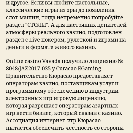
и другое. Если вы любите настольные,
классические игры из эры до появления
слот-машин, тогда непременно попробуйте
раздел "СТОЛЫ". А для настоящих ценителей
атмосферы реального казино, подготовлен
раздел с Live покером, рулеткой и играми на
деньги в формате живого казино.
Online casino Vavada получило лицензию №
8048/JAZ2017-035 у Curacao EGaming.
Правительство Кюрасао предоставляет
операторам казино, поставщикам услуг и
программному обеспечению в индустрии
электронных игр игровую лицензию,
которая разрешает операторам азартных
игр вести бизнес, который связан с казино.
Ассоциация интернет-игр Кюрасао
пытается обеспечить честность со стороны