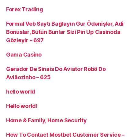
Forex Trading
Formal Veb Saytı Bağlayın️ Gur Ödənişlər, Adi
Bonuslar, Bütün Bunlar Sizi Pin Up Casinoda
Gözləyir – 697
Gama Casino
Gerador De Sinais Do Aviator Robô Do
Aviãozinho – 625
hello world
Hello world!
Home & Family, Home Security
How To Contact Mostbet Customer Service –