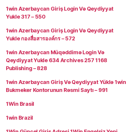
1win Azerbaycan Giriş Login Və Qeydiyyat
Yukle 317 – 550
1win Azerbaycan Giriş Login Və Qeydiyyat
Yukle กองสื่อสารองค์กร – 572
1win Azerbaycan Müqəddimə Login Və
Qeydiyyat Yukle 634 Archives 257 1168
Publishing – 828
1win Azərbaycan Giriş Və Qeydiyyat Yüklə 1win
Bukmeker Kontorunun Rəsmi Saytı – 991
1Win Brasil
1win Brazil
1Win Güncel Giriş Adresi 1Win Engelsiz Yeni