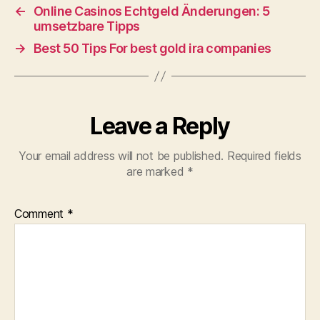
←
Online Casinos Echtgeld Änderungen: 5
umsetzbare Tipps
→
Best 50 Tips For best gold ira companies
Leave a Reply
Your email address will not be published.
Required fields
are marked
*
Comment
*