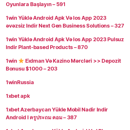
Oyunlara Başlayın – 591
1win Yüklə Android Apk Və Ios App 2023
əvəzsiz Indir Next Gen Business Solutions – 327
1win Yüklə Android Apk Və Ios App 2023 Pulsuz
Indir Plant-based Products – 870
1win
Ei̇dman Və Kazino Mərcləri >> Depozit
Bonusu $1000 – 203
1winRussia
1xbet apk
1xbet Azerbaycan Yükle Mobil Nadir Indir
Android I ครูประถม คอม – 387