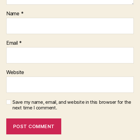
Name
*
Email
*
Website
Save my name, email, and website in this browser for the
next time I comment.