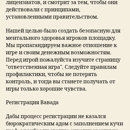
лицензиатов, и смотрит за тем, чтобы они
действовали с принципами,
установленными правительством.
Нашей целью было создать безопасную для
ментального здоровья игроков площадку.
Мы пропагандируем важное отношение к
игре и своим денежным возможностям.
Перед игрой пожалуйста изучите страницу
"ответственная игра". Следуйте правилам
профилактики, чтобы не потерять
контроль, и тогда вы станете получать от
игры только хорошие чувства.
Регистрация Вавада
Дабы процесс регистрации не казался
бюрократическим адом с заполнением кучи