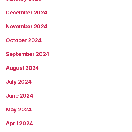
December 2024
November 2024
October 2024
September 2024
August 2024
July 2024
June 2024
May 2024
April 2024