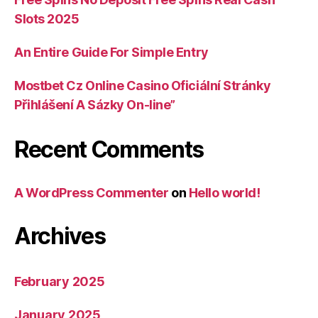
Slots 2025
An Entire Guide For Simple Entry
Mostbet Cz Online Casino Oficiální Stránky
Přihlášení A Sázky On-line”
Recent Comments
A WordPress Commenter
on
Hello world!
Archives
February 2025
January 2025