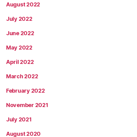
August 2022
July 2022
June 2022
May 2022
April 2022
March 2022
February 2022
November 2021
July 2021
August 2020