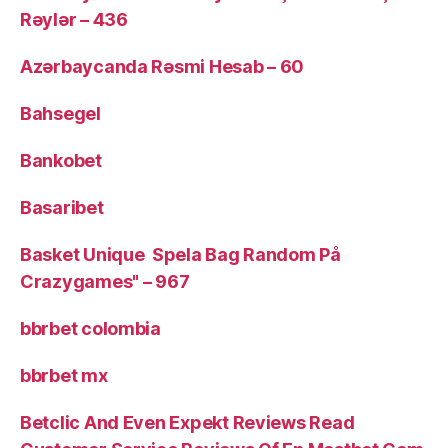
Rəylər – 436
Azərbaycanda Rəsmi Hesab – 60
Bahsegel
Bankobet
Basaribet
Basket Unique ️ Spela Bag Random På
Crazygames" – 967
bbrbet colombia
bbrbet mx
Betclic And Even Expekt Reviews Read