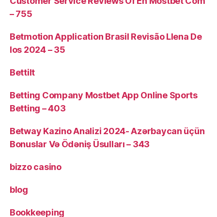
Customer Service Reviews Of En Mostbet Com
– 755
Betmotion Application Brasil Revisão Llena De
Ios 2024 – 35
Bettilt
Betting Company Mostbet App Online Sports
Betting – 403
Betway Kazino Analizi 2024-️ Azərbaycan üçün
Bonuslar Və Ödəniş Üsulları – 343
bizzo casino
blog
Bookkeeping