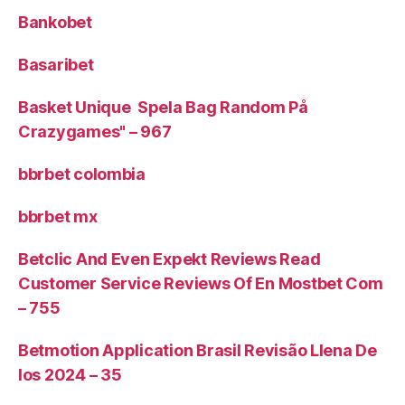
Bankobet
Basaribet
Basket Unique ️ Spela Bag Random På
Crazygames" – 967
bbrbet colombia
bbrbet mx
Betclic And Even Expekt Reviews Read
Customer Service Reviews Of En Mostbet Com
– 755
Betmotion Application Brasil Revisão Llena De
Ios 2024 – 35