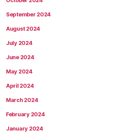
October 2024
September 2024
August 2024
July 2024
June 2024
May 2024
April 2024
March 2024
February 2024
January 2024