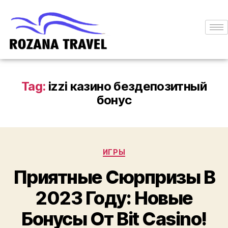
Tag:
izzi казино бездепозитный
бонус
ИГРЫ
Приятные Сюрпризы В
2023 Году: Новые
Бонусы От Bit Casino!