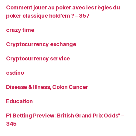
Comment jouer au poker avec les règles du
poker classique hold'em ? – 357
crazy time
Cryptocurrency exchange
Cryptocurrency service
csdino
Disease & Illness, Colon Cancer
Education
F1 Betting Preview: British Grand Prix Odds" –
345