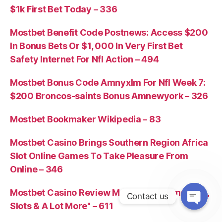
$1k First Bet Today – 336
Mostbet Benefit Code Postnews: Access $200
In Bonus Bets Or $1, 000 In Very First Bet
Safety Internet For Nfl Action – 494
Mostbet Bonus Code Amnyxlm For Nfl Week 7:
$200 Broncos-saints Bonus Amnewyork – 326
Mostbet Bookmaker Wikipedia – 83
Mostbet Casino Brings Southern Region Africa
Slot Online Games To Take Pleasure From
Online – 346
Mostbet Casino Review Marketing Promotions,
Contact us
Slots & A Lot More" – 611