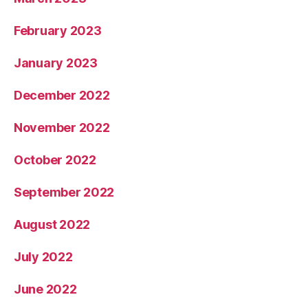
February 2023
January 2023
December 2022
November 2022
October 2022
September 2022
August 2022
July 2022
June 2022