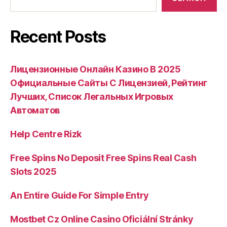
Recent Posts
Лицензионные Онлайн Казино В 2025
Официальные Сайты С Лицензией, Рейтинг
Лучших, Список Легальных Игровых
Автоматов
Help Centre Rizk
Free Spins No Deposit Free Spins Real Cash
Slots 2025
An Entire Guide For Simple Entry
Mostbet Cz Online Casino Oficiální Stránky