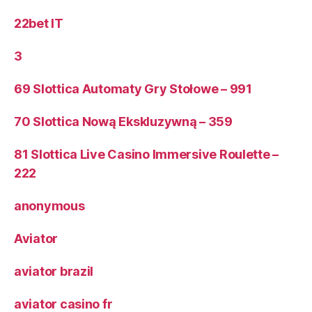
22bet IT
3
69 Slottica Automaty Gry Stołowe – 991
70 Slottica Nową Ekskluzywną – 359
81 Slottica Live Casino Immersive Roulette –
222
anonymous
Aviator
aviator brazil
aviator casino fr