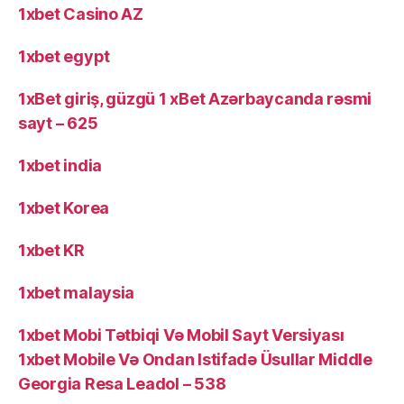
1xbet Casino AZ
1xbet egypt
1xBet giriş, güzgü 1 xBet Azərbaycanda rəsmi
sayt – 625
1xbet india
1xbet Korea
1xbet KR
1xbet malaysia
1xbet Mobi Tətbiqi Və Mobil Sayt Versiyası
1xbet Mobile Və Ondan Istifadə Üsullar Middle
Georgia Resa Leadol – 538