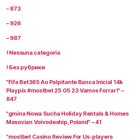
– 873
– 926
– 987
! Nessuna categoria
! Без рубрики
"Fifa Bet365 Ao Palpitante Banca Inicial 14k
Playpix #mostbet 25 05 23 Vamos Forrar!" –
847
"gmina Nowa Sucha Holiday Rentals & Homes
Masovian Voivodeship, Poland" – 41
"mostbet Casino Review For Us-players