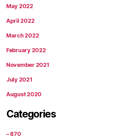
May 2022
April 2022
March 2022
February 2022
November 2021
July 2021
August 2020
Categories
– 870