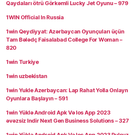
Qaydaları ötrü Görkəmli Lucky Jet Oyunu – 979
1WIN Official In Russia
1win Qeydiyyat: Azərbaycan Oyunçuları üçün
Tam Bələdç Faisalabad College For Woman –
820
1win Turkiye
1win uzbekistan
1win Yukle Azerbaycan: Lap Rahat Yolla Onlayn
Oyunlara Başlayın – 591
1win Yüklə Android Apk Və Ios App 2023
əvəzsiz Indir Next Gen Business Solutions – 327
1win Yüklə Android Apk Və Ios App 2023 Pulsuz