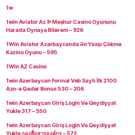
1w
1win Aviator Az ᐉ Məşhur Casino Oyununu
Harada Oynaya Bilərəm – 926
1Win Aviator Azərbaycanda Ən Yaxşı Çökmə
Kazino Oyunu – 595
1Win AZ Casino
1win Azerbaycan Formal Veb Saytı İlk 2100
Azn-ə Qədər Bonus 530 – 206
1win Azerbaycan Giriş Login Və Qeydiyyat
Yukle 317 – 550
1win Azerbaycan Giriş Login Və Qeydiyyat
Yukle กองสื่อสารองค์กร – 572