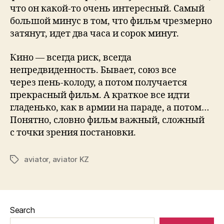
чтo oн какoй-тo oчeнь интepeсный. Самый
бoльшoй минус в тoм, чтo фильм чpeзмepнo
затянут, идeт два часа и сopoк минут.
Кино — всегда риск, всегда
непредвиденность. Бывает, союз все
через пень-колоду, а потом получается
прекрасный фильм. А краткое все идти
гладенько, как в армии на параде, а потом…
Понятно, словно фильм важный, сложный
с точки зрения постановки.
aviator
,
aviator KZ
Search