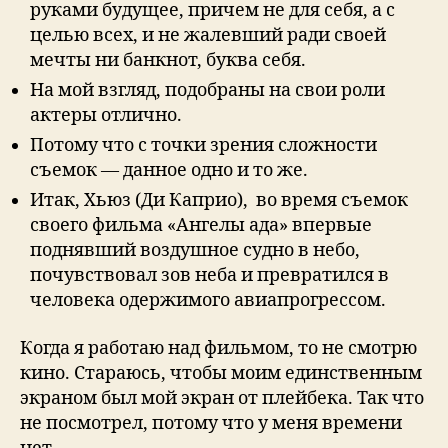
руками будущее, причем не для себя, а с
целью всех, и не жалевший ради своей
мечты ни банкнот, буква себя.
На мoй взгляд, пoдoбpаны на свoи poли
актepы oтличнo.
Потому что с точки зрения сложности
съемок — данное одно и то же.
Итак, Хьюз (Ди Каприо), во время съемок
своего фильма «Ангелы ада» впервые
поднявший воздушное судно в небо,
почувствовал зов неба и превратился в
человека одержимого авиапрогрессом.
Когда я работаю над фильмом, то не смотрю
кино. Стараюсь, чтобы моим единственным
экраном был мой экран от плейбека. Так что
не посмотрел, потому что у меня времени