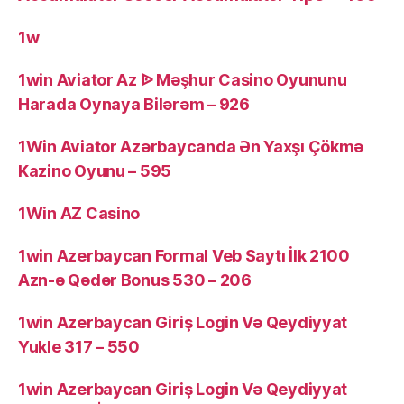
1w
1win Aviator Az ᐉ Məşhur Casino Oyununu
Harada Oynaya Bilərəm – 926
1Win Aviator Azərbaycanda Ən Yaxşı Çökmə
Kazino Oyunu – 595
1Win AZ Casino
1win Azerbaycan Formal Veb Saytı İlk 2100
Azn-ə Qədər Bonus 530 – 206
1win Azerbaycan Giriş Login Və Qeydiyyat
Yukle 317 – 550
1win Azerbaycan Giriş Login Və Qeydiyyat