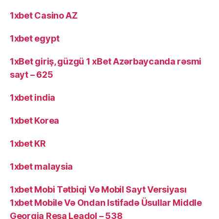
1xbet Casino AZ
1xbet egypt
1xBet giriş, güzgü 1 xBet Azərbaycanda rəsmi
sayt – 625
1xbet india
1xbet Korea
1xbet KR
1xbet malaysia
1xbet Mobi Tətbiqi Və Mobil Sayt Versiyası
1xbet Mobile Və Ondan Istifadə Üsullar Middle
Georgia Resa Leadol – 538