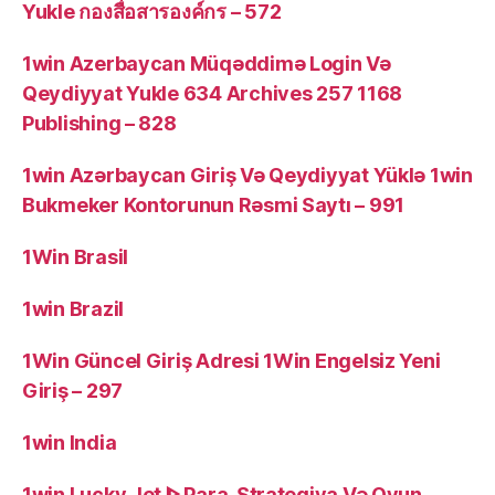
Yukle กองสื่อสารองค์กร – 572
1win Azerbaycan Müqəddimə Login Və
Qeydiyyat Yukle 634 Archives 257 1168
Publishing – 828
1win Azərbaycan Giriş Və Qeydiyyat Yüklə 1win
Bukmeker Kontorunun Rəsmi Saytı – 991
1Win Brasil
1win Brazil
1Win Güncel Giriş Adresi 1Win Engelsiz Yeni
Giriş – 297
1win India
1win Lucky Jet ᐈ Para, Strategiya Və Oyun