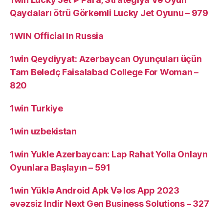
Qaydaları ötrü Görkəmli Lucky Jet Oyunu – 979
1WIN Official In Russia
1win Qeydiyyat: Azərbaycan Oyunçuları üçün
Tam Bələdç Faisalabad College For Woman –
820
1win Turkiye
1win uzbekistan
1win Yukle Azerbaycan: Lap Rahat Yolla Onlayn
Oyunlara Başlayın – 591
1win Yüklə Android Apk Və Ios App 2023
əvəzsiz Indir Next Gen Business Solutions – 327