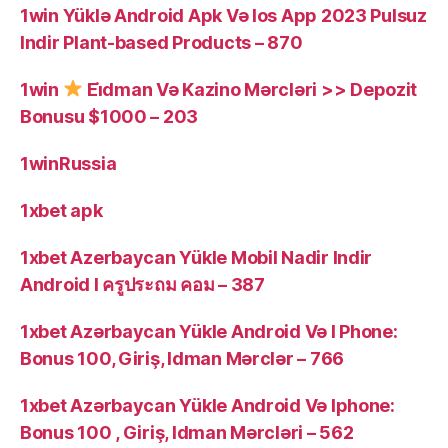
1win Yüklə Android Apk Və Ios App 2023 Pulsuz
Indir Plant-based Products – 870
1win
Ei̇dman Və Kazino Mərcləri >> Depozit
Bonusu $1000 – 203
1winRussia
1xbet apk
1xbet Azerbaycan Yükle Mobil Nadir Indir
Android I ครูประถม คอม – 387
1xbet Azərbaycan Yükle Android Və I Phone:
Bonus 100, Giriş, Idman Mərclər – 766
1xbet Azərbaycan Yükle Android Və Iphone:
Bonus 100 , Giriş, Idman Mərcləri – 562