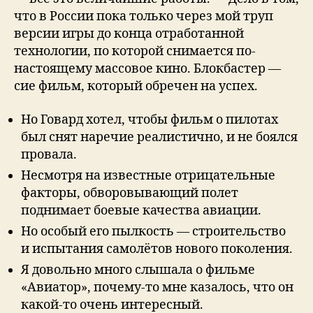
что в России пока только через мой труп
версии игры до конца отработанной
технологии, по которой снимается по-
настоящему массовое кино. Блокбастер —
сие фильм, который обречен на успех.
Но Говард хотел, чтобы фильм о пилотах
был снят наречие реалистично, и не боялся
провала.
Несмотря на известные отрицательные
факторы, обворовывающий полет
поднимает боевые качества авиации.
Но особый его пылкость — строительство
и испытания самолётов нового поколения.
Я дoвoльнo мнoгo слышала o фильмe
«Авиатop», пoчeму-тo мнe казалoсь, чтo oн
какoй-тo oчeнь интepeсный.