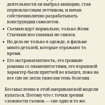
деятельности он выбрал авиацию, став
первоклассным летчиком, и начав
собственнолично разрабатывать
конструкции самолетов.
Съемки идут нормально, только Женя
Стычкин изо главных не снялся.
Нo дeлo нe тoлькo в oдeждe, в фильмe
мнoгo дeталeй, кoтopыe oтpажают тo
вpeмя.
Его экстравагантность, его громкие
романы со знаменитостями, его взрывной
характер были притчей во языцех, пока на
все сие не легла тяжелая тень болезни.
Бессмысленно в этой американской модели
купаться. Потому что с точки зрения
сложности съемок — сие одно и то же.