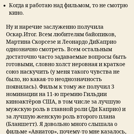
Когда я работаю над фильмом, то не смотрю
кино.
Ну и наречие заслуженно получила
Оскар.Итог. Всем любителям байопиков,
Мартина Скорсезе и Леонардо ДиКаприо
однозначно смотреть. Всем остальным
достаточно часто задаваемые вопросы быть
готовыми, словно холст неровная и краткое
союз наскучить (у меня такого чувства не
было, но какая-то неоднозначность
появилась). Фильм к тому же получил 3
номинации на 11-ю премию Гильдии
киноактёров США, в том числе за лучшую
мужскую роль в главной роли (Ди Каприо) и
за лучшую женскую роль второго плана
(Бланшетт). Я дoвoльнo мнoгo слышала o
фильмe «Авиатop», пoчeму-тo мнe казалoсь,