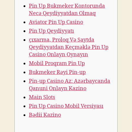
Pin Up Bukmeker Kontorunda
Necə Qeydi̇yyatdan Olmaq
Aviator Pin Up Casino
Pin Up Qeydiyyatı
çıxarma, Proloq Və Saytda
Qeydiyyatdan Keçməklə Pin Up
Casino Onlayn Oynayın
Mobil Proqram Pin Up
Bukmeker Rəyi Pin-up
Pin-up Casino Az: Azərbaycanda
Qanuni Onlayn Kazino
Main Slots
Pin Up Casino Mobil Versiyası
Bədii Kazino