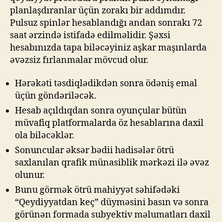
planlaşdıranlar üçün zorakı bir addımdır.
Pulsuz spinlər hesablandığı andan sonrakı 72
saat ərzində istifadə edilməlidir. Şəxsi
hesabınızda tapa biləcəyiniz aşkar maşınlarda
əvəzsiz fırlanmalar mövcud olur.
Hərəkəti təsdiqlədikdən sonra ödəniş emal
üçün göndəriləcək.
Hesab açıldıqdan sonra oyunçular bütün
müvafiq platformalarda öz hesablarına daxil
ola biləcəklər.
Sonuncular əksər bədii hadisələr ötrü
saxlanılan qrafik münasiblik mərkəzi ilə əvəz
olunur.
Bunu görmək ötrü mahiyyət səhifədəki
“Qeydiyyatdan keç” düyməsini basın və sonra
görünən formada subyektiv məlumatları daxil