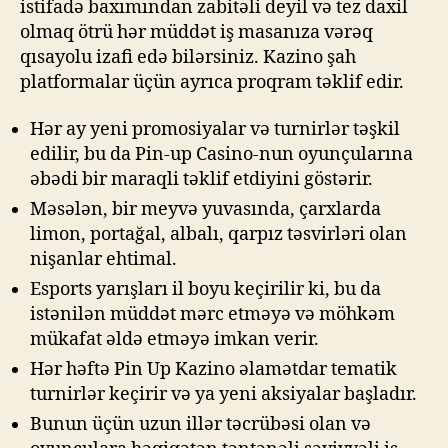
istifadə baxımından zabitəli deyil və tez daxil
olmaq ötrü hər müddət iş masanıza vərəq
qısayolu izafi edə bilərsiniz. Kazino şah
platformalar üçün ayrıca proqram təklif edir.
Hər ay yeni promosiyalar və turnirlər təşkil
edilir, bu da Pin-up Casino-nun oyunçularına
əbədi bir maraqli təklif etdiyini göstərir.
Məsələn, bir meyvə yuvasında, çarxlarda
limon, portağal, albalı, qarpız təsvirləri olan
nişanlar ehtimal.
Esports yarışları il boyu keçirilir ki, bu da
istənilən müddət mərc etməyə və möhkəm
mükafat əldə etməyə imkan verir.
Hər həftə Pin Up Kazino əlamətdar tematik
turnirlər keçirir və ya yeni aksiyalar başladır.
Bunun üçün uzun illər təcrübəsi olan və