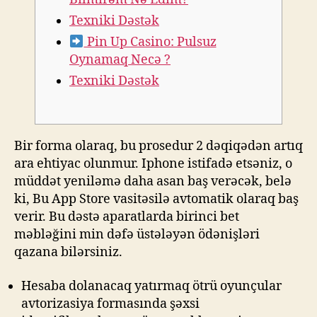
Texniki Dəstək
Pin Up Casino: Pulsuz
Oynamaq Necə ?
Texniki Dəstək
Bir forma olaraq, bu prosedur 2 dəqiqədən artıq
ara ehtiyac olunmur. Iphone istifadə etsəniz, o
müddət yeniləmə daha asan baş verəcək, belə
ki, Bu App Store vasitəsilə avtomatik olaraq baş
verir. Bu dəstə aparatlarda birinci bet
məbləğini min dəfə üstələyən ödənişləri
qazana bilərsiniz.
Hesaba dolanacaq yatırmaq ötrü oyunçular
avtorizasiya formasında şəxsi