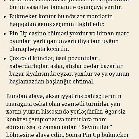
bütün vəsaitlər tamamilə oyunçuya verilir.
Bukmeker kontor bu növ zor mərclərin
həqiqətən geniş seçimini təklif edir.
Pin-Up casino bölməsi yoxdur və idman mərc
oyunları yerli qanunvericiliyə tam uyğun
olaraq həyata keçirilir.
Çox cəld künclər, üsul pozuntuları,
xəbərdarlıqlar, aslar, atışlar qədər bazarlar
bazar siyahısında eyzən yoxdur və ya oyunun
başlamazdan başlanğıc ehtimal.
Bundan əlavə, əksəriyyət rus bahisçilərinin
marağına cəhət olan əzəmətli turnirlər yan
xəttin yuxarı hissəsində yerləşdirilir. Əgər siz
konkret çempionat və turnirlərə mərc
edirsinizsə, o zaman onları “Sevimlilər”
bölməsinə əlavə edin. Sonra Pin Up bukmeker