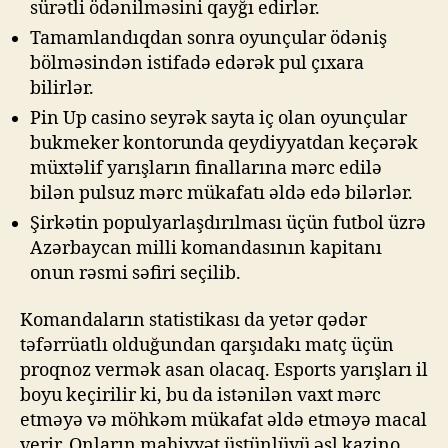
sürətli ödənilməsini qayğı edirlər.
Tamamlandıqdan sonra oyunçular ödəniş
bölməsindən istifadə edərək pul çıxara
bilirlər.
Pin Up casino seyrək sayta iç olan oyunçular
bukmeker kontorunda qeydiyyatdan keçərək
müxtəlif yarışların finallarına mərc edilə
bilən pulsuz mərc mükafatı əldə edə bilərlər.
Şirkətin populyarlaşdırılması üçün futbol üzrə
Azərbaycan milli komandasının kapitanı
onun rəsmi səfiri seçilib.
Komandaların statistikası da yetər qədər
təfərrüatlı olduğundan qarşıdakı matç üçün
proqnoz vermək asan olacaq. Esports yarışları il
boyu keçirilir ki, bu da istənilən vaxt mərc
etməyə və möhkəm mükafat əldə etməyə macal
verir. Onların mahiyyət üstünlüyü əsl kazino