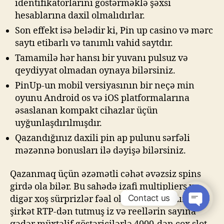
identifikatorlarını göstərməklə şəxsi
hesablarına daxil olmalıdırlar.
Son effekt isə belədir ki, Pin up casino və mərc
saytı etibarlı və tanımlı vahid saytdır.
Tamamilə hər hansı bir yuvanı pulsuz və
qeydiyyat olmadan oynaya bilərsiniz.
PinUp-un mobil versiyasının bir neçə min
oyunu Android os və iOS platformalarına
əsaslanan kompakt cihazlar üçün
uyğunlaşdırılmışdır.
Qazandığınız daxili pin ap pulunu sərfəli
məzənnə bonusları ilə dəyişə bilərsiniz.
Qazanmaq üçün əzəmətli cəhət əvəzsiz spins
girdə ola bilər. Bu sahədə izafi multipliers və
Contact us
digər xoş sürprizlər fəal olunur. Hal-hazırda
şirkət RTP-dən tutmuş iz və reellərin sayına