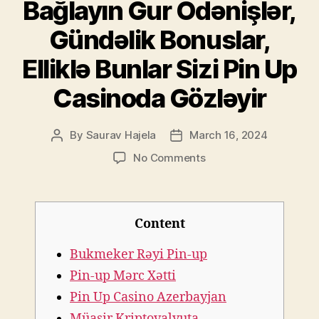
Bağlayın️ Gur Ödənişlər,
Gündəlik Bonuslar,
Elliklə Bunlar Sizi Pin Up
Casinoda Gözləyir
By
Saurav Hajela
March 16, 2024
No Comments
Content
Bukmeker Rəyi Pin-up
Pin-up Mərc Xətti
Pin Up Casino Azerbayjan
Müasir Kriptovalyuta