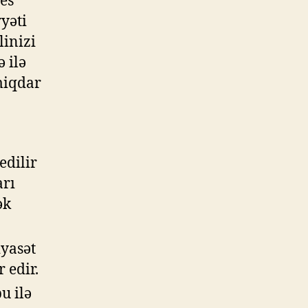
es
yəti
linizi
 ilə
miqdar
edilir
arı
ək
iyasət
r edir.
u ilə