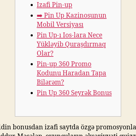
Izafi Pin-up
➡️ Pin Up Kazinosunun
Mobil Versiyası
Pin Up-ı Ios-lara Nece
Yükləyib Quraşdırmaq
Olar?
Pin-up 360 Promo
Kodunu Haradan Tapa
Bilərəm?
Pin Up 360 Seyrək Bonus
ldin bonusdan izafi saytda özgə promosyonla