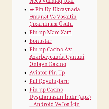
Necə Vurmaq Olar
➡️ Pin Up Ukraynada
Əmanət Və Vəsaitin
Çıxarılması Üsulu
Pin-up Mərc Xətti
Bonuslar
Pin-up Casino Az:
Azərbaycanda Qanuni
Onlayn Kazino
Aviator Pin Up
Pul Qoyuluşları:
Pin-up Casino
Uygulamasını İndir (apk)
– Android Ve Ios İçin