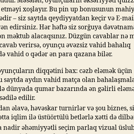
dur. Məsələn, oyunçuların əksəriyyəti quizz
k etməyi xoşlayır. Bu pin up bonusunun mahiy
ədir – siz saytda qeydiyyatdan keçir və E-mai
n edirsiniz. Hər həftə siz sorğuya dəvətnamə
on məktub alacaqsınız. Düzgün cavablar nə 
cavab verirsə, oyunçu əvəzsiz vahid bahalıq
də vahid o qədər ən para qazana bilər.
oyunçuların diqqətini bax: cəzb eləmək üçün 
u saytda aydın vahid matça olan bahalaşmal
klə dünyada qumar bazarında ən gəlirli eləm
ədilə edilir.
an əlavə, həvəskar turnirlər və şou biznes, s
tta iqlim ilə üstüörtülü betlərlə xətti də dilbə
 nadir əhəmiyyətli seçim parlaq vizual üslub