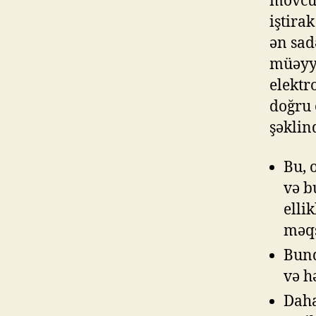
mövcud
iştira
ən sad
müəyyə
elektr
doğru 
şəklin
Bu, 
və b
elli
məqs
Bund
və hə
Daha