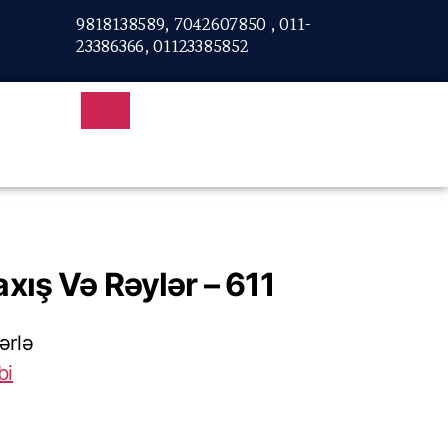
9818138589, 7042607850 , 011-
23386366, 01123385852
xış Və Rəylər – 611
ərlə
bi