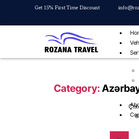
Get 15% First Time Discount
info@roz
Ho
Veh
Ser
Category:
Azərbay
Abo
Çıx
Con
s