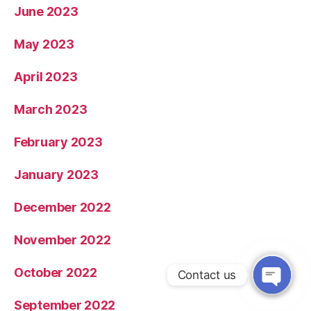
June 2023
May 2023
April 2023
March 2023
February 2023
January 2023
December 2022
November 2022
October 2022
Contact us
September 2022