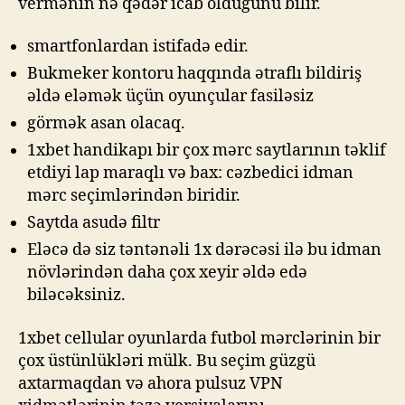
vermənin nə qədər icab olduğunu bilir.
smartfonlardan istifadə edir.
Bukmeker kontoru haqqında ətraflı bildiriş
əldə eləmək üçün oyunçular fasiləsiz
görmək asan olacaq.
1xbet handikapı bir çox mərc saytlarının təklif
etdiyi lap maraqlı və bax: cəzbedici idman
mərc seçimlərindən biridir.
Saytda asudə filtr
Eləcə də siz təntənəli 1x dərəcəsi ilə bu idman
növlərindən daha çox xeyir əldə edə
biləcəksiniz.
1xbet cellular oyunlarda futbol mərclərinin bir
çox üstünlükləri mülk. Bu seçim güzgü
axtarmaqdan və ahora pulsuz VPN