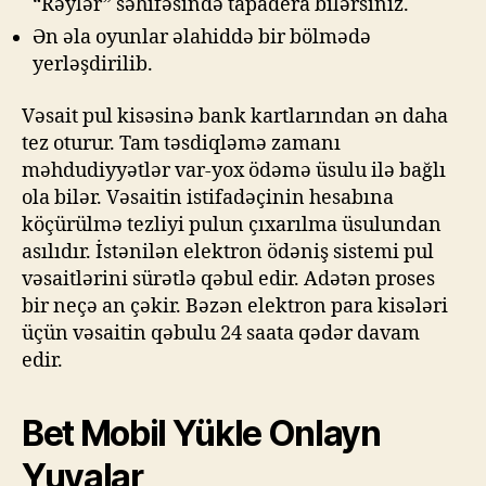
“Rəylər” səhifəsində tapadera bilərsiniz.
Ən əla oyunlar əlahiddə bir bölmədə
yerləşdirilib.
Vəsait pul kisəsinə bank kartlarından ən daha
tez oturur. Tam təsdiqləmə zamanı
məhdudiyyətlər var-yox ödəmə üsulu ilə bağlı
ola bilər. Vəsaitin istifadəçinin hesabına
köçürülmə tezliyi pulun çıxarılma üsulundan
asılıdır. İstənilən elektron ödəniş sistemi pul
vəsaitlərini sürətlə qəbul edir. Adətən proses
bir neçə an çəkir. Bəzən elektron para kisələri
üçün vəsaitin qəbulu 24 saata qədər davam
edir.
Bet Mobil Yükle Onlayn
Yuvalar