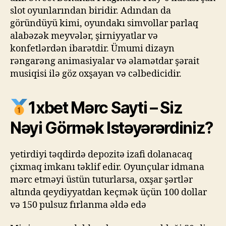
slot oyunlarından biridir. Adından da
göründüyü kimi, oyundakı simvollar parlaq
alabəzək meyvələr, şirniyyatlar və
konfetlərdən ibarətdir. Ümumi dizayn
rəngarəng animasiyalar və əlamətdar şərait
musiqisi ilə göz oxşayan və cəlbedicidir.
1xbet Mərc Sayti – Siz
Nəyi Görmək Istəyərərdiniz?
yetirdiyi təqdirdə depozitə izafi dolanacaq
çixmaq imkanı təklif edir. Oyunçular idmana
mərc etməyi üstün tuturlarsa, oxşar şərtlər
altında qeydiyyatdan keçmək üçün 100 dollar
və 150 ​​pulsuz fırlanma əldə edə