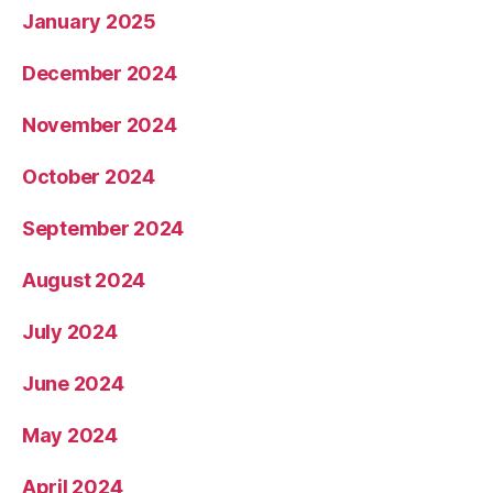
January 2025
December 2024
November 2024
October 2024
September 2024
August 2024
July 2024
June 2024
May 2024
April 2024