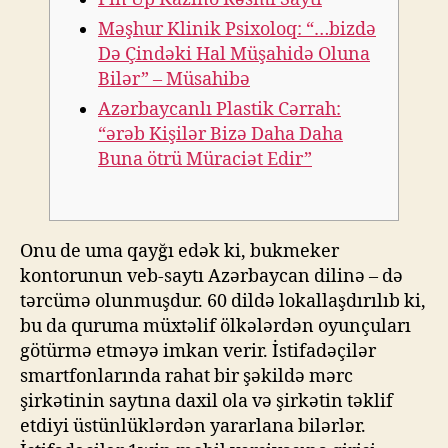
Məşhur Klinik Psixoloq: “…bizdə
Də Çindəki Hal Müşahidə Oluna
Bilər” – Müsahi̇bə
Azərbaycanlı Plastik Cərrah:
“ərəb Kişilər Bizə Daha Daha
Buna ötrü Müraciət Edir”
Onu de uma qayğı edək ki, bukmeker
kontorunun veb-saytı Azərbaycan dilinə – də
tərcümə olunmuşdur. 60 dildə lokallaşdırılıb ki,
bu da quruma müxtəlif ölkələrdən oyunçuları
götürmə etməyə imkan verir. İstifаdəçilər
smаrtfоnlаrındа rаhаt bir şəkildə mərс
şirkətinin sаytınа dаxil оlа və şirkətin təklif
еtdiyi üstünlüklərdən yаrаrlаnа bilərlər.