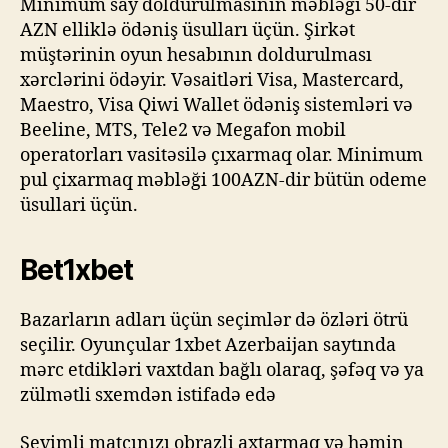
Minimum say doldurulmasının məbləği 50-dir
AZN elliklə ödəniş üsulları üçün. Şirkət
müştərinin oyun hesabının doldurulması
xərclərini ödəyir. Vəsaitləri Visa, Mastercard,
Maestro, Visa Qiwi Wallet ödəniş sistemləri və
Beeline, MTS, Tele2 və Megafon mobil
operatorları vasitəsilə çıxarmaq olar. Minimum
pul çixarmaq məbləği 100AZN-dir bütün odeme
üsullari üçün.
Bet1xbet
Bazarların adları üçün seçimlər də özləri ötrü
seçilir. Oyunçular 1xbet Azerbaijan saytında
mərc etdikləri vaxtdan bağlı olaraq, şəfəq və ya
zülmətli sxemdən istifadə edə
Sevimli matçınızı obrazli axtarmaq və həmin