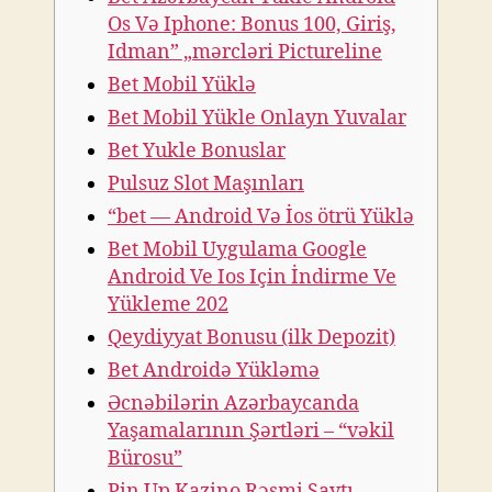
Os Və Iphone: Bonus 100, Giriş,
Idman” „mərcləri Pictureline
Bet Mobil Yüklə
Bet Mobil Yükle Onlayn Yuvalar
Bet Yukle Bonuslar
Pulsuz Slot Maşınları
“bet — Android Və İos ötrü Yüklə
Bet Mobil Uygulama Google
Android Ve Ios Için İndirme Ve
Yükleme 202
Qeydiyyat Bonusu (ilk Depozit)
Bet Androidə Yükləmə
Əcnəbilərin Azərbaycanda
Yaşamalarının Şərtləri – “vəki̇l
Bürosu”
Pin Up Kazino Rəsmi Saytı