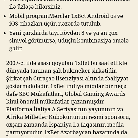
ilə üzləşə bilərsiniz.
Mobil proqramMərclər 1xBet Android os və
iOS cihazları üçün nəzərdə tutulub.
Yəni çarxlarda tayı növdən 8 və ya ən çox
simvol görünürsə, uduşlu kombinasiya əmələ
gəlir.
2007-ci ildə əsası qoyulan 1xBet bu saat elliklə
dünyada tanınan şah bukmeker şirkətidir.
Şirkət şah Curaçao lisenziyası altında fəaliyyət
göstərməkdədir. 1xBet indiyə miqdar bir neçə
dəfə SBC Mükafatları, Global Gaming Awards
kimi önəmli mükafatlar qazanmışdır.
Platforma İtaliya A Seriyasının yayımının və
Afrika Millətlər Kubokununun rəsmi sponsoru,
oxşarı zamanda İspaniya La Liqasının media
partnyorudur. 1xBet Azərbaycan bazarında da