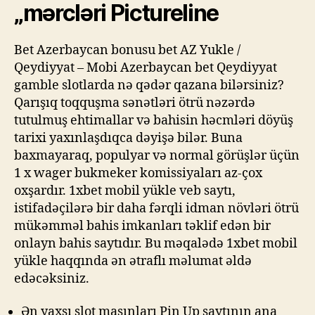
„mərcləri Pictureline
Bet Azerbaycan bonusu bet AZ Yukle /
Qeydiyyat – Mobi Azerbaycan bet Qeydiyyat
gamble slotlarda nə qədər qazana bilərsiniz?
Qarışıq toqquşma sənətləri ötrü nəzərdə
tutulmuş ehtimallar və bahisin həcmləri döyüş
tarixi yaxınlaşdıqca dəyişə bilər. Buna
baxmayaraq, populyar və normal görüşlər üçün
1 x wager bukmeker komissiyaları az-çox
oxşardır. 1xbet mobil yükle veb saytı,
istifadəçilərə bir daha fərqli idman növləri ötrü
mükəmməl bahis imkanları təklif edən bir
onlayn bahis saytıdır. Bu məqalədə 1xbet mobil
yükle haqqında ən ətraflı məlumat əldə
edəcəksiniz.
Ən yaxşı slot maşınları Pin Up saytının ana