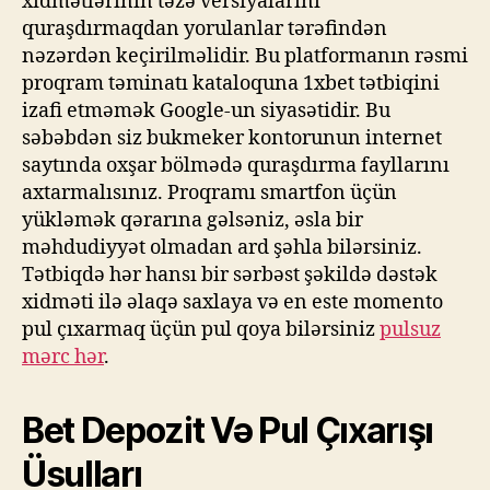
xidmətlərinin təzə versiyalarını
quraşdırmaqdan yorulanlar tərəfindən
nəzərdən keçirilməlidir. Bu platformanın rəsmi
proqram təminatı kataloquna 1xbet tətbiqini
izafi etməmək Google-un siyasətidir. Bu
səbəbdən siz bukmeker kontorunun internet
saytında oxşar bölmədə quraşdırma fayllarını
axtarmalısınız. Proqramı smartfon üçün
yükləmək qərarına gəlsəniz, əsla bir
məhdudiyyət olmadan ard şəhla bilərsiniz.
Tətbiqdə hər hansı bir sərbəst şəkildə dəstək
xidməti ilə əlaqə saxlaya və en este momento
pul çıxarmaq üçün pul qoya bilərsiniz
pulsuz
mərc hər
.
Bet Depozit Və Pul Çıxarışı
Üsulları